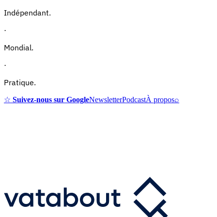
Indépendant.
·
Mondial.
·
Pratique.
☆
Suivez-nous sur Google
Newsletter
Podcast
À propos
⌕