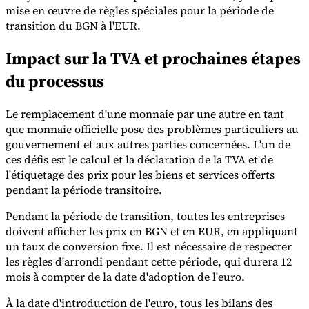
mise en œuvre de règles spéciales pour la période de
transition du BGN à l'EUR.
Impact sur la TVA et prochaines étapes
du processus
Outils
Calculateur de VAT
Calculateur de GST
Calculateur de taxe de
Le remplacement d'une monnaie par une autre en tant
vente
Vérificateur de numéro de VAT
Suivi des obligations de
que monnaie officielle pose des problèmes particuliers au
facturation électronique
gouvernement et aux autres parties concernées. L'un de
ces défis est le calcul et la déclaration de la TVA et de
l'étiquetage des prix pour les biens et services offerts
pendant la période transitoire.
Pendant la période de transition, toutes les entreprises
doivent afficher les prix en BGN et en EUR, en appliquant
un taux de conversion fixe. Il est nécessaire de respecter
les règles d'arrondi pendant cette période, qui durera 12
mois à compter de la date d'adoption de l'euro.
À la date d'introduction de l'euro, tous les bilans des