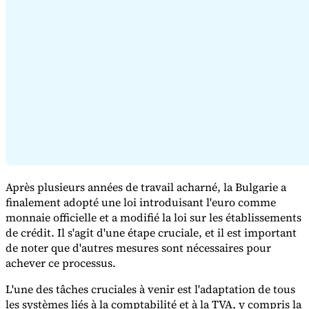
Série Expert Tax
La fiscalité indirecte dans le commerce électronique
La VAT dans la
région du Golfe
Comment élaborer un cadre de contrôle de la
fiscalité indirecte
Taxes sur le carbone et prélèvements
Après plusieurs années de travail acharné, la Bulgarie a
environnementaux
finalement adopté une loi introduisant l'euro comme
monnaie officielle et a modifié la loi sur les établissements
de crédit. Il s'agit d'une étape cruciale, et il est important
de noter que d'autres mesures sont nécessaires pour
achever ce processus.
L'une des tâches cruciales à venir est l'adaptation de tous
les systèmes liés à la comptabilité et à la TVA, y compris la