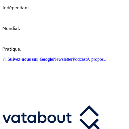
Indépendant.
·
Mondial.
·
Pratique.
☆
Suivez-nous sur Google
Newsletter
Podcast
À propos
⌕