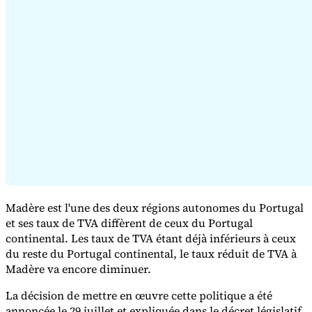
Série Expert Tax
La fiscalité indirecte dans le commerce électronique
La VAT dans la
région du Golfe
Comment élaborer un cadre de contrôle de la
fiscalité indirecte
Taxes sur le carbone et prélèvements
environnementaux
Madère est l'une des deux régions autonomes du Portugal
et ses taux de TVA diffèrent de ceux du Portugal
continental. Les taux de TVA étant déjà inférieurs à ceux
du reste du Portugal continental, le taux réduit de TVA à
Madère va encore diminuer.
La décision de mettre en œuvre cette politique a été
annoncée le 29 juillet et expliquée dans le décret législatif