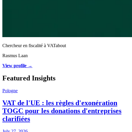
Chercheur en fiscalité à VATabout
Rasmus Laan
View profile →
Featured Insights
Pologne
VAT de l'UE : les règles d'exonération
TOGC pour les donations d'entreprises
clarifiées
July 27, 2026