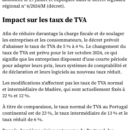
régional n° 6/2024/M (décret).
Impact sur les taux de TVA
Afin de réduire davantage la charge fiscale et de soulager
les entreprises et les consommateurs, le décret prévoit
Outils
Calculateur de VAT
Calculateur de GST
Calculateur de taxe de
d'abaisser le taux de TVA de 5 % à 4 %. Le changement du
vente
Vérificateur de numéro de VAT
Suivi des obligations de
taux de TVA est prévu pour le 1er octobre 2024, ce qui
facturation électronique
signifie que les entreprises disposent d'une courte période
pour adapter leurs prix, leurs systèmes de comptabilité et
de déclaration et leurs logiciels au nouveau taux réduit.
Les modifications n'affectent pas les taux de TVA normal
et intermédiaire de Madère, qui sont actuellement fixés à
22 % et 12 %.
À titre de comparaison, le taux normal de TVA au Portugal
continental est de 23 %, le taux intermédiaire de 13 % et le
taux réduit de 6 %.