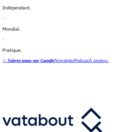
Indépendant.
·
Mondial.
·
Pratique.
☆
Suivez-nous sur Google
Newsletter
Podcast
À propos
⌕