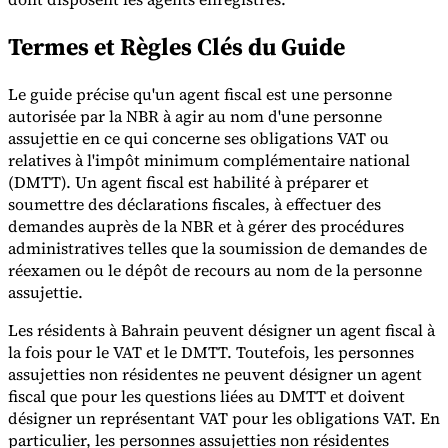
Termes et Règles Clés du Guide
Le guide précise qu'un agent fiscal est une personne
autorisée par la NBR à agir au nom d'une personne
assujettie en ce qui concerne ses obligations VAT ou
Outils
Calculateur de VAT
Calculateur de GST
Calculateur de taxe de
relatives à l'impôt minimum complémentaire national
vente
Vérificateur de numéro de VAT
Suivi des obligations de
(DMTT). Un agent fiscal est habilité à préparer et
facturation électronique
soumettre des déclarations fiscales, à effectuer des
demandes auprès de la NBR et à gérer des procédures
administratives telles que la soumission de demandes de
réexamen ou le dépôt de recours au nom de la personne
assujettie.
Les résidents à Bahrain peuvent désigner un agent fiscal à
la fois pour le VAT et le DMTT. Toutefois, les personnes
assujetties non résidentes ne peuvent désigner un agent
fiscal que pour les questions liées au DMTT et doivent
désigner un représentant VAT pour les obligations VAT. En
particulier, les personnes assujetties non résidentes