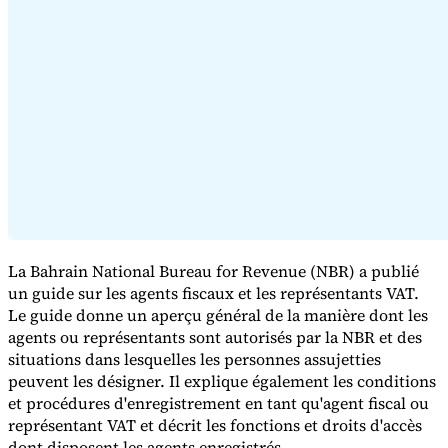
Série Expert Tax
La fiscalité indirecte dans le commerce électronique
La VAT dans la
région du Golfe
Comment élaborer un cadre de contrôle de la
fiscalité indirecte
Taxes sur le carbone et prélèvements
La Bahrain National Bureau for Revenue (NBR) a publié
environnementaux
un guide sur les agents fiscaux et les représentants VAT.
Le guide donne un aperçu général de la manière dont les
agents ou représentants sont autorisés par la NBR et des
situations dans lesquelles les personnes assujetties
peuvent les désigner. Il explique également les conditions
et procédures d'enregistrement en tant qu'agent fiscal ou
représentant VAT et décrit les fonctions et droits d'accès
dont disposent les agents enregistrés.