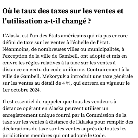
Où le taux des taxes sur les ventes et
l'utilisation a-t-il changé ?
L'Alaska est l'un des États américains qui n'a pas encore
défini de taxe sur les ventes à l'échelle de l'État.
Outils
Calculateur de VAT
Calculateur de GST
Calculateur de taxe de
Néanmoins, de nombreuses villes ou municipalités, à
vente
Vérificateur de numéro de VAT
Suivi des obligations de
l'exception de la ville de Gambell, ont adopté et mis en
facturation électronique
œuvre les règles relatives à la taxe sur les ventes à
distance en vertu du code uniforme. Contrairement à la
ville de Gambell, Mekoryuk a introduit une taxe générale
sur les ventes au détail de 4 %, qui entrera en vigueur le
1er octobre 2024.
Il est essentiel de rappeler que tous les vendeurs à
distance opérant en Alaska peuvent utiliser un
enregistrement unique fourni par la Commission de la
taxe sur les ventes à distance de l'Alaska pour remplir des
déclarations de taxe sur les ventes auprès de toutes les
juridictions membres qui ont adopté le Code.