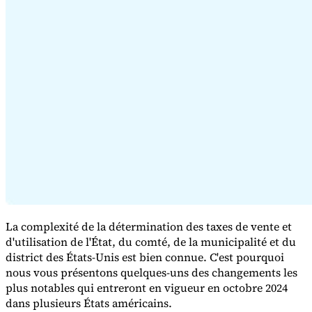
Série Expert Tax
La fiscalité indirecte dans le commerce électronique
La VAT dans la
région du Golfe
Comment élaborer un cadre de contrôle de la
fiscalité indirecte
Taxes sur le carbone et prélèvements
environnementaux
La complexité de la détermination des taxes de vente et
d'utilisation de l'État, du comté, de la municipalité et du
district des États-Unis est bien connue. C'est pourquoi
nous vous présentons quelques-uns des changements les
plus notables qui entreront en vigueur en octobre 2024
dans plusieurs États américains.