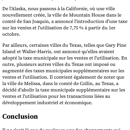
De l'Alaska, nous passons à la Californie, où une ville
Experts
nouvellement créée, la ville de Mountain House dans le
Nos auteurs
Devenir contributeur
Choisir un expert
comté de San Joaquin, a annoncé l'introduction d'une taxe
sur les ventes et l'utilisation de 7,75 % à partir du 1er
octobre.
Par ailleurs, certaines villes du Texas, telles que Gary Pine
Island et Waller-Harris, ont annoncé qu'elles avaient
adopté la taxe municipale sur les ventes et l'utilisation. En
outre, plusieurs autres villes du Texas ont imposé ou
augmenté des taxes municipales supplémentaires sur les
ventes et l'utilisation. Il convient également de noter que
la ville de Melissa, dans le comté de Collin, au Texas, a
décidé d'abolir la taxe municipale supplémentaire sur les
ventes et l'utilisation pour les transactions liées au
développement industriel et économique.
Conclusion
Il ne s'agit là que de quelques-uns des changements qui