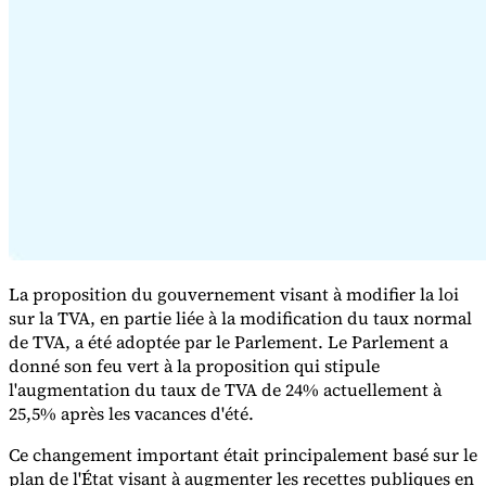
Série Expert Tax
La fiscalité indirecte dans le commerce électronique
La VAT dans la
région du Golfe
Comment élaborer un cadre de contrôle de la
fiscalité indirecte
Taxes sur le carbone et prélèvements
La proposition du gouvernement visant à modifier la loi
environnementaux
sur la TVA, en partie liée à la modification du taux normal
de TVA, a été adoptée par le Parlement. Le Parlement a
donné son feu vert à la proposition qui stipule
l'augmentation du taux de TVA de 24% actuellement à
25,5% après les vacances d'été.
Ce changement important était principalement basé sur le
plan de l'État visant à augmenter les recettes publiques en