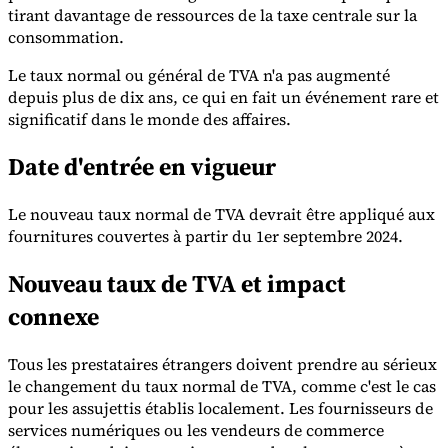
tirant davantage de ressources de la taxe centrale sur la
consommation.
Le taux normal ou général de TVA n'a pas augmenté
depuis plus de dix ans, ce qui en fait un événement rare et
significatif dans le monde des affaires.
Outils
Calculateur de VAT
Calculateur de GST
Calculateur de taxe de
Date d'entrée en vigueur
vente
Vérificateur de numéro de VAT
Suivi des obligations de
facturation électronique
Le nouveau taux normal de TVA devrait être appliqué aux
fournitures couvertes à partir du 1er septembre 2024.
Nouveau taux de TVA et impact
connexe
Tous les prestataires étrangers doivent prendre au sérieux
le changement du taux normal de TVA, comme c'est le cas
pour les assujettis établis localement. Les fournisseurs de
services numériques ou les vendeurs de commerce