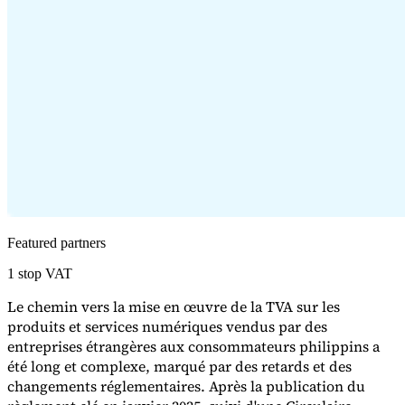
Série Expert Tax
La fiscalité indirecte dans le commerce électronique
La VAT dans la
région du Golfe
Comment élaborer un cadre de contrôle de la
fiscalité indirecte
Taxes sur le carbone et prélèvements
Featured partners
environnementaux
1 stop VAT
Le chemin vers la mise en œuvre de la TVA sur les
produits et services numériques vendus par des
entreprises étrangères aux consommateurs philippins a
été long et complexe, marqué par des retards et des
changements réglementaires. Après la publication du