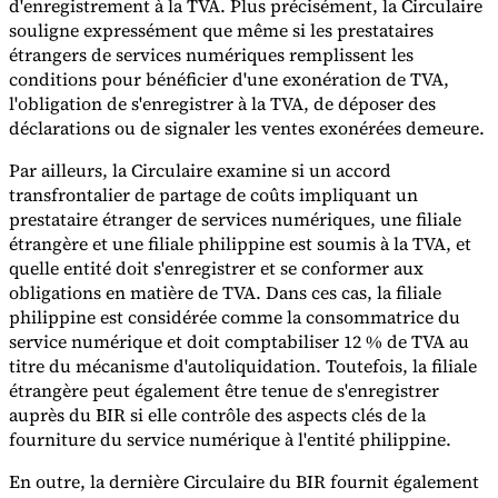
d'enregistrement à la TVA. Plus précisément, la Circulaire
souligne expressément que même si les prestataires
étrangers de services numériques remplissent les
Experts
Nos auteurs
Devenir contributeur
Choisir un expert
conditions pour bénéficier d'une exonération de TVA,
l'obligation de s'enregistrer à la TVA, de déposer des
déclarations ou de signaler les ventes exonérées demeure.
Par ailleurs, la Circulaire examine si un accord
transfrontalier de partage de coûts impliquant un
prestataire étranger de services numériques, une filiale
étrangère et une filiale philippine est soumis à la TVA, et
quelle entité doit s'enregistrer et se conformer aux
obligations en matière de TVA. Dans ces cas, la filiale
philippine est considérée comme la consommatrice du
service numérique et doit comptabiliser 12 % de TVA au
titre du mécanisme d'autoliquidation. Toutefois, la filiale
étrangère peut également être tenue de s'enregistrer
auprès du BIR si elle contrôle des aspects clés de la
fourniture du service numérique à l'entité philippine.
En outre, la dernière Circulaire du BIR fournit également