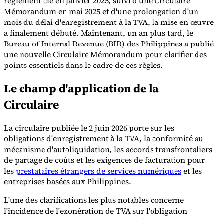
règlement clé en janvier 2025, suivi d'une Circulaire
Mémorandum en mai 2025 et d'une prolongation d'un
mois du délai d'enregistrement à la TVA, la mise en œuvre
a finalement débuté. Maintenant, un an plus tard, le
Bureau of Internal Revenue (BIR) des Philippines a publié
une nouvelle Circulaire Mémorandum pour clarifier des
points essentiels dans le cadre de ces règles.
Outils
Calculateur de VAT
Calculateur de GST
Calculateur de taxe de
vente
Vérificateur de numéro de VAT
Suivi des obligations de
Le champ d'application de la
facturation électronique
Circulaire
La circulaire publiée le 2 juin 2026 porte sur les
obligations d'enregistrement à la TVA, la conformité au
mécanisme d'autoliquidation, les accords transfrontaliers
de partage de coûts et les exigences de facturation pour
les
prestataires étrangers de services numériques
et les
entreprises basées aux Philippines.
L'une des clarifications les plus notables concerne
l'incidence de l'exonération de TVA sur l'obligation