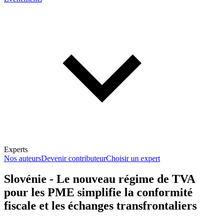
Experts
Nos auteurs
Devenir contributeur
Choisir un expert
Slovénie - Le nouveau régime de TVA
pour les PME simplifie la conformité
En savoir plus sur la fiscalité
fiscale et les échanges transfrontaliers