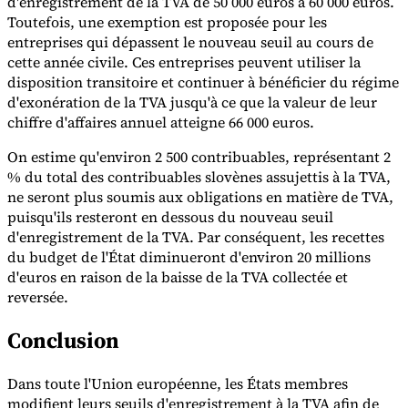
d'enregistrement de la TVA de 50 000 euros à 60 000 euros.
Toutefois, une exemption est proposée pour les
entreprises qui dépassent le nouveau seuil au cours de
Experts
Nos auteurs
Devenir contributeur
Choisir un expert
cette année civile. Ces entreprises peuvent utiliser la
disposition transitoire et continuer à bénéficier du régime
d'exonération de la TVA jusqu'à ce que la valeur de leur
chiffre d'affaires annuel atteigne 66 000 euros.
On estime qu'environ 2 500 contribuables, représentant 2
% du total des contribuables slovènes assujettis à la TVA,
ne seront plus soumis aux obligations en matière de TVA,
puisqu'ils resteront en dessous du nouveau seuil
d'enregistrement de la TVA. Par conséquent, les recettes
du budget de l'État diminueront d'environ 20 millions
d'euros en raison de la baisse de la TVA collectée et
reversée.
Conclusion
Dans toute l'Union européenne, les États membres
modifient leurs seuils d'enregistrement à la TVA afin de