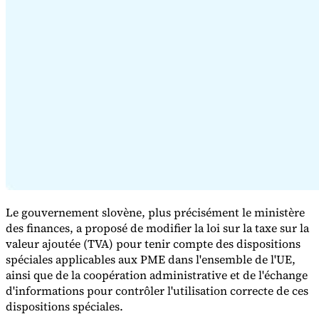
Série Expert Tax
La fiscalité indirecte dans le commerce électronique
La VAT dans la
région du Golfe
Comment élaborer un cadre de contrôle de la
fiscalité indirecte
Taxes sur le carbone et prélèvements
environnementaux
Le gouvernement slovène, plus précisément le ministère
des finances, a proposé de modifier la loi sur la taxe sur la
valeur ajoutée (TVA) pour tenir compte des dispositions
spéciales applicables aux PME dans l'ensemble de l'UE,
ainsi que de la coopération administrative et de l'échange
d'informations pour contrôler l'utilisation correcte de ces
dispositions spéciales.