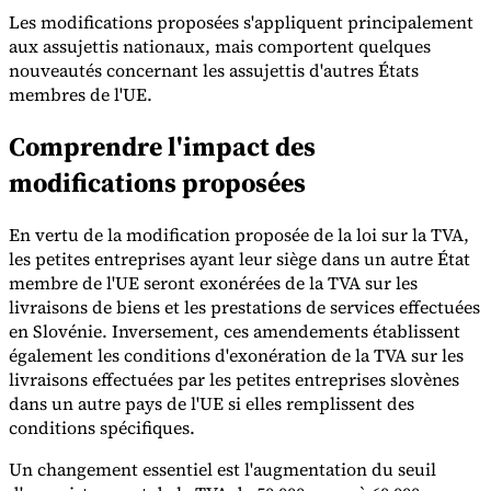
Les modifications proposées s'appliquent principalement
aux assujettis nationaux, mais comportent quelques
nouveautés concernant les assujettis d'autres États
membres de l'UE.
Comprendre l'impact des
Outils
Calculateur de VAT
Calculateur de GST
Calculateur de taxe de
modifications proposées
vente
Vérificateur de numéro de VAT
Suivi des obligations de
facturation électronique
En vertu de la modification proposée de la loi sur la TVA,
les petites entreprises ayant leur siège dans un autre État
membre de l'UE seront exonérées de la TVA sur les
livraisons de biens et les prestations de services effectuées
en Slovénie. Inversement, ces amendements établissent
également les conditions d'exonération de la TVA sur les
livraisons effectuées par les petites entreprises slovènes
dans un autre pays de l'UE si elles remplissent des
conditions spécifiques.
Un changement essentiel est l'augmentation du seuil