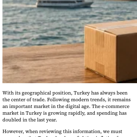
Tous les guides
Europe
Amériques
Asie-Pacifique
Afrique
La VAT pour les débutants
With its geographical position, Turkey has always been
the center of trade. Following modern trends, it remains
an important market in the digital age. The e-commerce
Fiscalité indirecte 101
market in Turkey is growing rapidly, and spending has
doubled in the last year.
However, when reviewing this information, we must