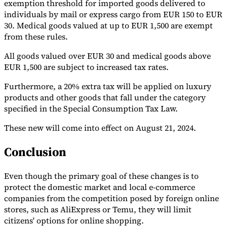
exemption threshold for imported goods delivered to
individuals by mail or express cargo from EUR 150 to EUR
30. Medical goods valued at up to EUR 1,500 are exempt
from these rules.
All goods valued over EUR 30 and medical goods above
EUR 1,500 are subject to increased tax rates.
Outils
Calculateur de VAT
Calculateur de GST
Calculateur de taxe de
Furthermore, a 20% extra tax will be applied on luxury
vente
Vérificateur de numéro de VAT
Suivi des obligations de
products and other goods that fall under the category
facturation électronique
specified in the Special Consumption Tax Law.
These new will come into effect on August 21, 2024.
Conclusion
Even though the primary goal of these changes is to
protect the domestic market and local e-commerce
companies from the competition posed by foreign online
stores, such as AliExpress or Temu, they will limit
citizens' options for online shopping.