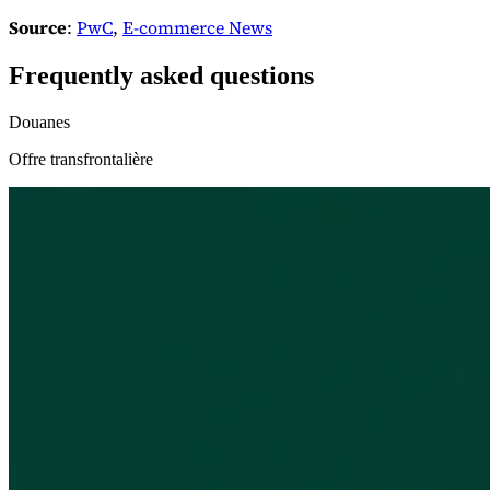
Source
:
PwC
,
E-commerce News
Experts
Frequently asked questions
Nos auteurs
Devenir contributeur
Choisir un expert
Douanes
Offre transfrontalière