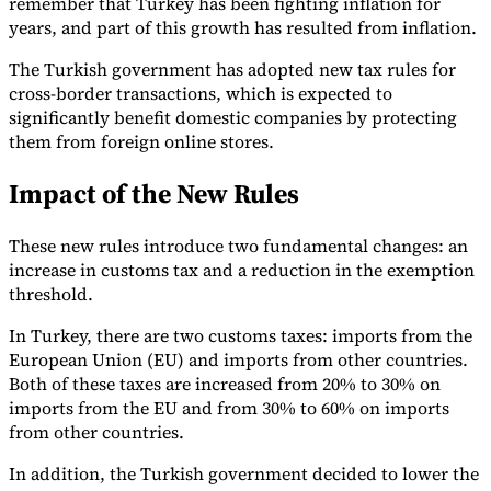
remember that Turkey has been fighting inflation for
years, and part of this growth has resulted from inflation.
The Turkish government has adopted new tax rules for
cross-border transactions, which is expected to
significantly benefit domestic companies by protecting
them from foreign online stores.
Impact of the New Rules
Série Expert Tax
These new rules introduce two fundamental changes: an
La fiscalité indirecte dans le commerce électronique
La VAT dans la
région du Golfe
Comment élaborer un cadre de contrôle de la
increase in customs tax and a reduction in the exemption
fiscalité indirecte
Taxes sur le carbone et prélèvements
threshold.
environnementaux
In Turkey, there are two customs taxes: imports from the
European Union (EU) and imports from other countries.
Both of these taxes are increased from 20% to 30% on
imports from the EU and from 30% to 60% on imports
from other countries.
In addition, the Turkish government decided to lower the