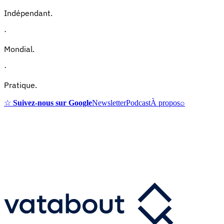
Indépendant.
·
Mondial.
·
Pratique.
☆
Suivez-nous sur Google
Newsletter
Podcast
À propos
⌕