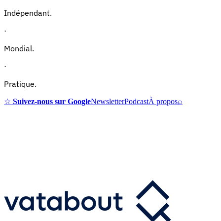
Indépendant.
·
Mondial.
·
Pratique.
☆
Suivez-nous sur Google
Newsletter
Podcast
À propos
⌕