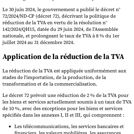
Le 30 juin 2024, le gouvernement a publié le décret n°
72/2024/ND-CP (décret 72), décrivant la politique de
réduction de la TVA en vertu de la résolution n°
142/2024/QH15, datée du 29 juin 2024, de l'Assemblée
nationale, et prolongeant le taux de TVA à 8 % du 1er
Outils
juillet 2024 au 31 décembre 2024.
Calculateur de VAT
Calculateur de GST
Calculateur de taxe de
vente
Vérificateur de numéro de VAT
Suivi des obligations de
Application de la réduction de la TVA
facturation électronique
La réduction de la TVA est appliquée uniformément aux
stades de l'importation, de la production, de la
transformation et de la commercialisation.
Le décret 72 prévoit une réduction de 2 % de la TVA pour
les biens et services actuellement soumis à un taux de TVA
de 10 %, avec des exceptions pour les biens et services
spécifiés dans les annexes I, II et III, qui comprennent :
Les télécommunications, les services bancaires et
financiers, les valeurs mobilières, les assurances,