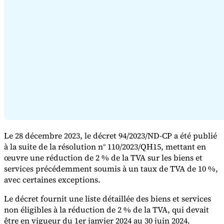
Série Expert Tax
La fiscalité indirecte dans le commerce électronique
La VAT dans la
région du Golfe
Comment élaborer un cadre de contrôle de la
fiscalité indirecte
Taxes sur le carbone et prélèvements
Le 28 décembre 2023, le décret 94/2023/ND-CP a été publié
environnementaux
à la suite de la résolution n° 110/2023/QH15, mettant en
œuvre une réduction de 2 % de la TVA sur les biens et
services précédemment soumis à un taux de TVA de 10 %,
avec certaines exceptions.
Le décret fournit une liste détaillée des biens et services
non éligibles à la réduction de 2 % de la TVA, qui devait
être en vigueur du 1er janvier 2024 au 30 juin 2024.