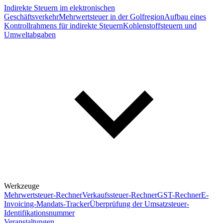
Indirekte Steuern im elektronischen
Geschäftsverkehr
Mehrwertsteuer in der Golfregion
Aufbau eines
Kontrollrahmens für indirekte Steuern
Kohlenstoffsteuern und
Umweltabgaben
Werkzeuge
Mehrwertsteuer-Rechner
Verkaufssteuer-Rechner
GST-Rechner
E-
Invoicing-Mandats-Tracker
Überprüfung der Umsatzsteuer-
Identifikationsnummer
Veranstaltungen