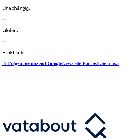
Unabhängig.
·
Global.
·
Praktisch.
☆
Folgen Sie uns auf Google
Newsletter
Podcast
Über uns
⌕