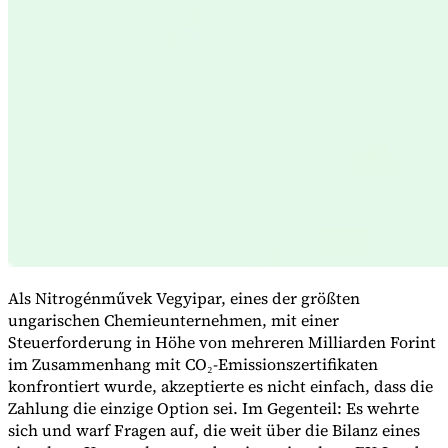
Expert Tax Series
Indirekte Steuern im elektronischen Geschäftsverkehr
VAT in der
Golfregion
Aufbau eines Kontrollrahmens für indirekte
Steuern
Kohlenstoffsteuern und Umweltabgaben
Als Nitrogénművek Vegyipar, eines der größten
ungarischen Chemieunternehmen, mit einer
Steuerforderung in Höhe von mehreren Milliarden Forint
im Zusammenhang mit CO₂-Emissionszertifikaten
konfrontiert wurde, akzeptierte es nicht einfach, dass die
Zahlung die einzige Option sei. Im Gegenteil: Es wehrte
sich und warf Fragen auf, die weit über die Bilanz eines