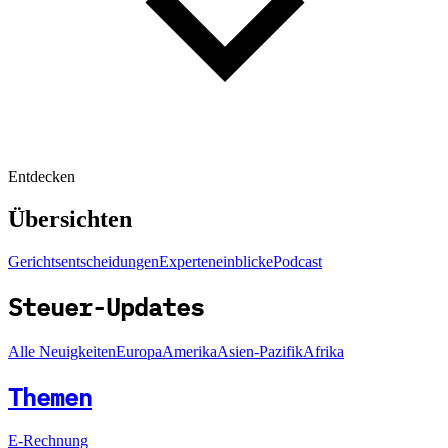
Entdecken
Übersichten
Gerichtsentscheidungen
Experteneinblicke
Podcast
Steuer-Updates
Alle Neuigkeiten
Europa
Amerika
Asien-Pazifik
Afrika
Themen
E-Rechnung