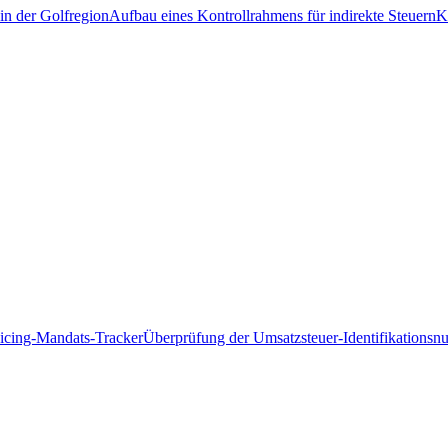
in der Golfregion
Aufbau eines Kontrollrahmens für indirekte Steuern
K
icing-Mandats-Tracker
Überprüfung der Umsatzsteuer-Identifikations