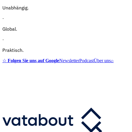
Unabhängig.
·
Global.
·
Praktisch.
☆
Folgen Sie uns auf Google
Newsletter
Podcast
Über uns
⌕