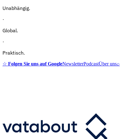
Unabhängig.
·
Global.
·
Praktisch.
☆
Folgen Sie uns auf Google
Newsletter
Podcast
Über uns
⌕