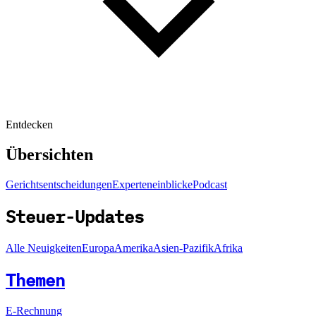
Entdecken
Übersichten
Gerichtsentscheidungen
Experteneinblicke
Podcast
Steuer-Updates
Alle Neuigkeiten
Europa
Amerika
Asien-Pazifik
Afrika
Themen
E-Rechnung