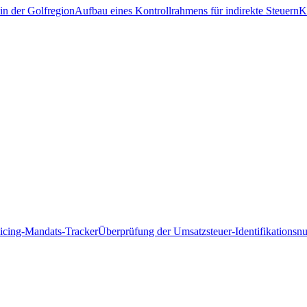
in der Golfregion
Aufbau eines Kontrollrahmens für indirekte Steuern
K
icing-Mandats-Tracker
Überprüfung der Umsatzsteuer-Identifikations