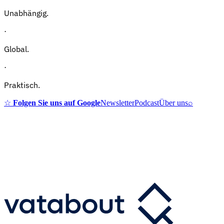
Unabhängig.
·
Global.
·
Praktisch.
☆
Folgen Sie uns auf Google
Newsletter
Podcast
Über uns
⌕