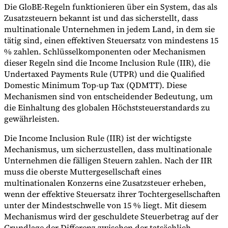
Die GloBE-Regeln funktionieren über ein System, das als
Zusatzsteuern bekannt ist und das sicherstellt, dass
multinationale Unternehmen in jedem Land, in dem sie
tätig sind, einen effektiven Steuersatz von mindestens 15
Werkzeuge
% zahlen. Schlüsselkomponenten oder Mechanismen
VAT-Rechner
GST-Rechner
Verkaufssteuer-Rechner
VAT-
Nummernprüfer
Tracker für E-Rechnungs-Mandate
dieser Regeln sind die Income Inclusion Rule (IIR), die
Undertaxed Payments Rule (UTPR) und die Qualified
Domestic Minimum Top-up Tax (QDMTT). Diese
Mechanismen sind von entscheidender Bedeutung, um
die Einhaltung des globalen Höchststeuerstandards zu
gewährleisten.
Die Income Inclusion Rule (IIR) ist der wichtigste
Mechanismus, um sicherzustellen, dass multinationale
Unternehmen die fälligen Steuern zahlen. Nach der IIR
muss die oberste Muttergesellschaft eines
multinationalen Konzerns eine Zusatzsteuer erheben,
wenn der effektive Steuersatz ihrer Tochtergesellschaften
unter der Mindestschwelle von 15 % liegt. Mit diesem
Mechanismus wird der geschuldete Steuerbetrag auf der
Experts
Unsere Autoren
Beitragender werden
Wählen Sie einen Experten
Grundlage der Differenz zwischen der tatsächlich