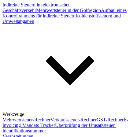
Indirekte Steuern im elektronischen
Geschäftsverkehr
Mehrwertsteuer in der Golfregion
Aufbau eines
Kontrollrahmens für indirekte Steuern
Kohlenstoffsteuern und
Umweltabgaben
Werkzeuge
Mehrwertsteuer-Rechner
Verkaufssteuer-Rechner
GST-Rechner
E-
Invoicing-Mandats-Tracker
Überprüfung der Umsatzsteuer-
Identifikationsnummer
Veranstaltungen