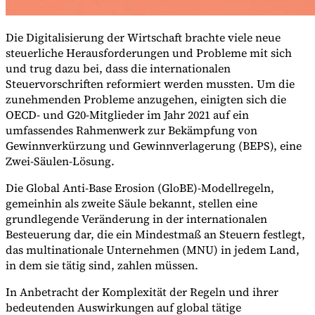
Die Digitalisierung der Wirtschaft brachte viele neue
steuerliche Herausforderungen und Probleme mit sich
und trug dazu bei, dass die internationalen
Leitfäden
Steuervorschriften reformiert werden mussten. Um die
Länder-Steuerleitfäden
zunehmenden Probleme anzugehen, einigten sich die
OECD- und G20-Mitglieder im Jahr 2021 auf ein
umfassendes Rahmenwerk zur Bekämpfung von
Gewinnverkürzung und Gewinnverlagerung (BEPS), eine
Zwei-Säulen-Lösung.
Die Global Anti-Base Erosion (GloBE)-Modellregeln,
gemeinhin als zweite Säule bekannt, stellen eine
grundlegende Veränderung in der internationalen
Besteuerung dar, die ein Mindestmaß an Steuern festlegt,
das multinationale Unternehmen (MNU) in jedem Land,
in dem sie tätig sind, zahlen müssen.
In Anbetracht der Komplexität der Regeln und ihrer
bedeutenden Auswirkungen auf global tätige
Alle Leitfäden
Europa
Amerika
Asien-Pazifik
Afrika