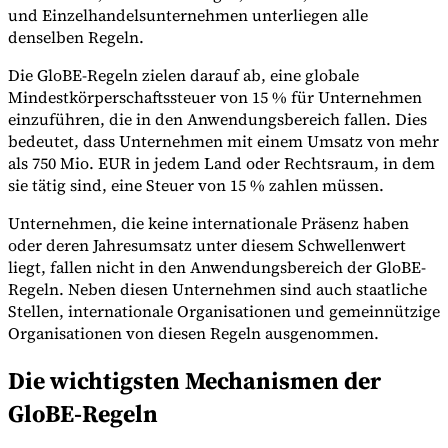
und Einzelhandelsunternehmen unterliegen alle
denselben Regeln.
Die GloBE-Regeln zielen darauf ab, eine globale
Mindestkörperschaftssteuer von 15 % für Unternehmen
einzuführen, die in den Anwendungsbereich fallen. Dies
bedeutet, dass Unternehmen mit einem Umsatz von mehr
als 750 Mio. EUR in jedem Land oder Rechtsraum, in dem
Expert Tax Series
sie tätig sind, eine Steuer von 15 % zahlen müssen.
Indirekte Steuern im elektronischen Geschäftsverkehr
VAT in der
Golfregion
Aufbau eines Kontrollrahmens für indirekte
Unternehmen, die keine internationale Präsenz haben
Steuern
Kohlenstoffsteuern und Umweltabgaben
oder deren Jahresumsatz unter diesem Schwellenwert
liegt, fallen nicht in den Anwendungsbereich der GloBE-
Regeln. Neben diesen Unternehmen sind auch staatliche
Stellen, internationale Organisationen und gemeinnützige
Organisationen von diesen Regeln ausgenommen.
Die wichtigsten Mechanismen der
GloBE-Regeln