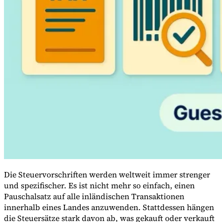
Leitfäden
Länder-Steuerleitfäden
Die Steuervorschriften werden weltweit immer strenger
und spezifischer. Es ist nicht mehr so einfach, einen
Pauschalsatz auf alle inländischen Transaktionen
innerhalb eines Landes anzuwenden. Stattdessen hängen
die Steuersätze stark davon ab, was gekauft oder verkauft
Alle Leitfäden
Europa
Amerika
Asien-Pazifik
Afrika