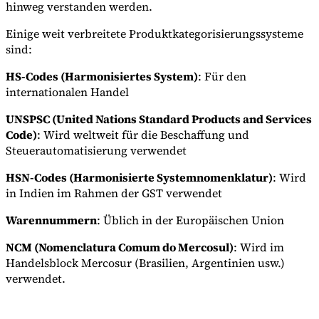
hinweg verstanden werden.
Einige weit verbreitete Produktkategorisierungssysteme
sind:
Werkzeuge
VAT-Rechner
GST-Rechner
Verkaufssteuer-Rechner
VAT-
HS-Codes (Harmonisiertes System)
: Für den
Nummernprüfer
Tracker für E-Rechnungs-Mandate
internationalen Handel
UNSPSC (United Nations Standard Products and Services
Code)
: Wird weltweit für die Beschaffung und
Steuerautomatisierung verwendet
HSN-Codes (Harmonisierte Systemnomenklatur)
: Wird
in Indien im Rahmen der GST verwendet
Warennummern
: Üblich in der Europäischen Union
NCM (Nomenclatura Comum do Mercosul)
: Wird im
Handelsblock Mercosur (Brasilien, Argentinien usw.)
verwendet.
Experts
Unsere Autoren
Beitragender werden
Wählen Sie einen Experten