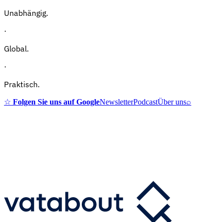
Unabhängig.
·
Global.
·
Praktisch.
☆
Folgen Sie uns auf Google
Newsletter
Podcast
Über uns
⌕