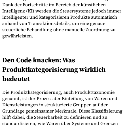
Dank der Fortschritte im Bereich der künstlichen
Intelligenz (KI) werden die Steuersysteme jedoch immer
intelligenter und kategorisieren Produkte automatisch
anhand von Transaktionsdetails, um eine genaue
steuerliche Behandlung ohne manuelle Zuordnung zu
gewährleisten.
Expert Tax Series
Indirekte Steuern im elektronischen Geschäftsverkehr
VAT in der
Den Code knacken: Was
Golfregion
Aufbau eines Kontrollrahmens für indirekte
Steuern
Kohlenstoffsteuern und Umweltabgaben
Produktkategorisierung wirklich
bedeutet
Die Produktkategorisierung, auch Produkttaxonomie
genannt, ist der Prozess der Einteilung von Waren und
Dienstleistungen in strukturierte Gruppen auf der
Grundlage gemeinsamer Merkmale. Diese Klassifizierung
hilft dabei, die Steuerbarkeit zu definieren und zu
standardisieren, wie Waren über Systeme und Grenzen