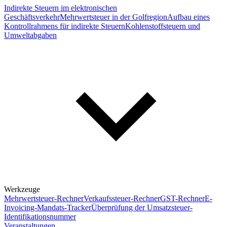
Indirekte Steuern im elektronischen
Geschäftsverkehr
Mehrwertsteuer in der Golfregion
Aufbau eines
Kontrollrahmens für indirekte Steuern
Kohlenstoffsteuern und
Umweltabgaben
Werkzeuge
Mehrwertsteuer-Rechner
Verkaufssteuer-Rechner
GST-Rechner
E-
Invoicing-Mandats-Tracker
Überprüfung der Umsatzsteuer-
Identifikationsnummer
Veranstaltungen