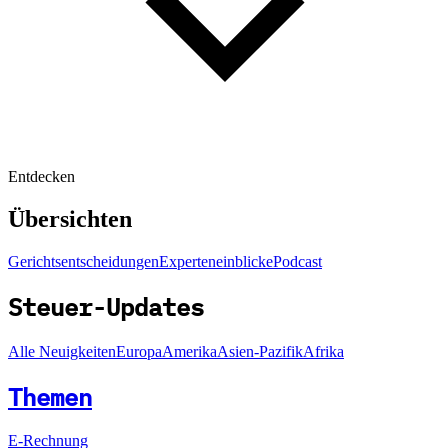
Entdecken
Übersichten
Gerichtsentscheidungen
Experteneinblicke
Podcast
Steuer-Updates
Alle Neuigkeiten
Europa
Amerika
Asien-Pazifik
Afrika
Themen
E-Rechnung