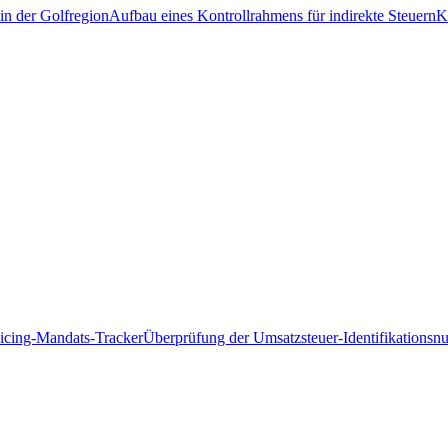
in der Golfregion
Aufbau eines Kontrollrahmens für indirekte Steuern
K
icing-Mandats-Tracker
Überprüfung der Umsatzsteuer-Identifikations