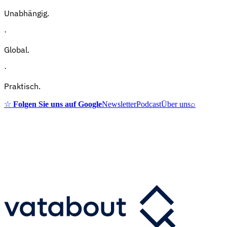
Unabhängig.
·
Global.
·
Praktisch.
☆
Folgen Sie uns auf Google
Newsletter
Podcast
Über uns
⌕