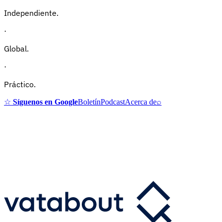
Independiente.
·
Global.
·
Práctico.
☆
Síguenos en Google
Boletín
Podcast
Acerca de
⌕