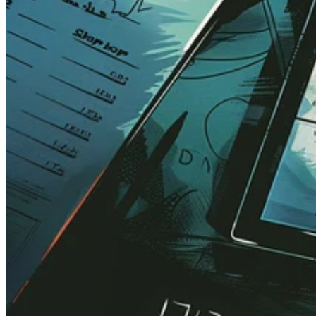
Guías
Guías fiscales por país
Todas las guías
Europa
América
Asia-Pacífico
África
VAT para principiantes