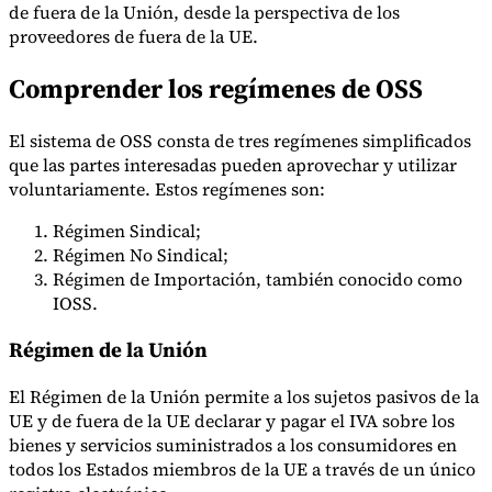
de fuera de la Unión, desde la perspectiva de los
proveedores de fuera de la UE.
Comprender los regímenes de OSS
El sistema de OSS consta de tres regímenes simplificados
que las partes interesadas pueden aprovechar y utilizar
voluntariamente. Estos regímenes son:
Serie Experto Fiscal
Impuestos indirectos en el comercio electrónico
VAT en la región del
Golfo
Cómo crear un marco de control de los impuestos
Régimen Sindical;
indirectos
Impuestos sobre el carbono y tasas medioambientales
Régimen No Sindical;
Régimen de Importación, también conocido como
IOSS.
Régimen de la Unión
El Régimen de la Unión permite a los sujetos pasivos de la
UE y de fuera de la UE declarar y pagar el IVA sobre los
bienes y servicios suministrados a los consumidores en
todos los Estados miembros de la UE a través de un único