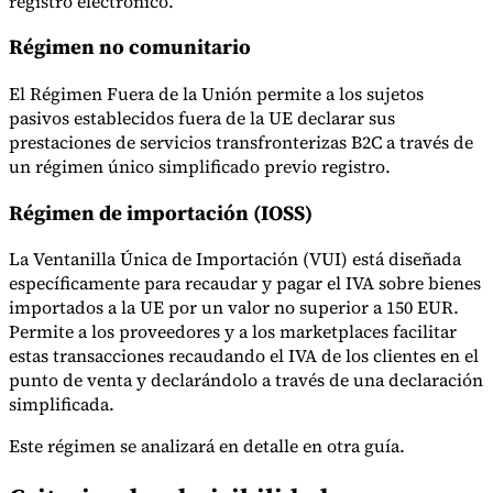
registro electrónico.
Régimen no comunitario
Herramientas
El Régimen Fuera de la Unión permite a los sujetos
Calculadora de VAT
Calculadora de GST
Calculadora del impuesto
pasivos establecidos fuera de la UE declarar sus
sobre las ventas
Verificador de número de VAT
Rastreador de
prestaciones de servicios transfronterizas B2C a través de
mandatos de facturación electrónica
un régimen único simplificado previo registro.
Régimen de importación (IOSS)
La Ventanilla Única de Importación (VUI) está diseñada
específicamente para recaudar y pagar el IVA sobre bienes
importados a la UE por un valor no superior a 150 EUR.
Permite a los proveedores y a los marketplaces facilitar
estas transacciones recaudando el IVA de los clientes en el
punto de venta y declarándolo a través de una declaración
simplificada.
Este régimen se analizará en detalle en otra guía.
Expertos