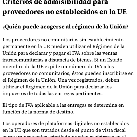
Criterios de admisibilidad para
Nuestros autores
Conviértase en colaborador
Elija un experto
proveedores no establecidos en la UE
¿Quién puede acogerse al régimen de la Unión?
Los proveedores no comunitarios sin establecimiento
permanente en la UE pueden utilizar el Régimen de la
Unión para declarar y pagar el IVA sobre las ventas
intracomunitarias a distancia de bienes. Si un Estado
miembro de la UE expide un número de IVA a los
proveedores no comunitarios, éstos pueden inscribirse en
el Régimen de la Unión. Una vez registrados, deben
utilizar el Régimen de la Unión para declarar los
impuestos de todas las entregas pertinentes.
El tipo de IVA aplicable a las entregas se determina en
función de la norma de destino.
Los operadores de plataformas digitales no establecidos
en la UE que son tratados desde el punto de vista fiscal
como un proveedor asimilado pueden registrarse en el