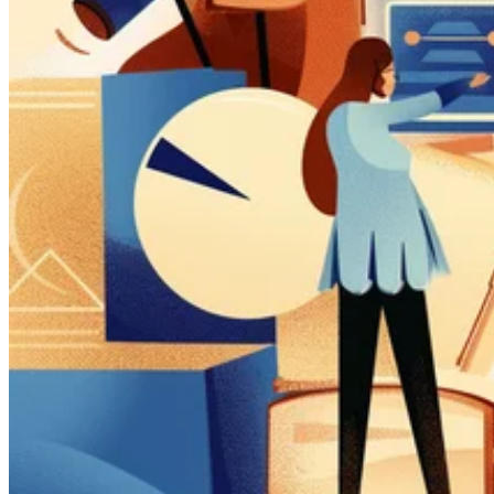
Guías
Guías fiscales por país
Todas las guías
Europa
América
Asia-Pacífico
África
VAT para principiantes