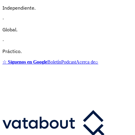
Independiente.
·
Global.
·
Práctico.
☆
Síguenos en Google
Boletín
Podcast
Acerca de
⌕