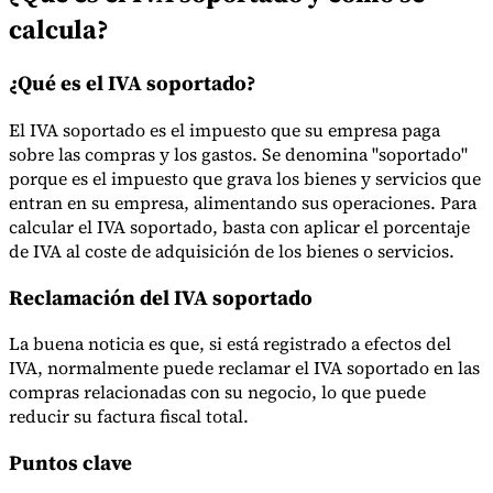
calcula?
¿Qué es el IVA soportado?
El IVA soportado es el impuesto que su empresa paga
sobre las compras y los gastos. Se denomina "soportado"
porque es el impuesto que grava los bienes y servicios que
Serie Experto Fiscal
entran en su empresa, alimentando sus operaciones. Para
Impuestos indirectos en el comercio electrónico
VAT en la región del
calcular el IVA soportado, basta con aplicar el porcentaje
Golfo
Cómo crear un marco de control de los impuestos
indirectos
Impuestos sobre el carbono y tasas medioambientales
de IVA al coste de adquisición de los bienes o servicios.
Reclamación del IVA soportado
La buena noticia es que, si está registrado a efectos del
IVA, normalmente puede reclamar el IVA soportado en las
compras relacionadas con su negocio, lo que puede
reducir su factura fiscal total.
Puntos clave