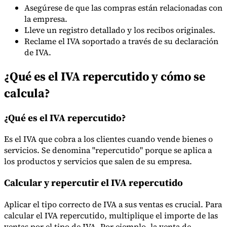
Asegúrese de que las compras están relacionadas con
la empresa.
Lleve un registro detallado y los recibos originales.
Reclame el IVA soportado a través de su declaración
Herramientas
Calculadora de VAT
Calculadora de GST
Calculadora del impuesto
de IVA.
sobre las ventas
Verificador de número de VAT
Rastreador de
mandatos de facturación electrónica
¿Qué es el IVA repercutido y cómo se
calcula?
¿Qué es el IVA repercutido?
Es el IVA que cobra a los clientes cuando vende bienes o
servicios. Se denomina "repercutido" porque se aplica a
los productos y servicios que salen de su empresa.
Calcular y repercutir el IVA repercutido
Aplicar el tipo correcto de IVA a sus ventas es crucial. Para
calcular el IVA repercutido, multiplique el importe de las
Expertos
ventas por el tipo de IVA. Por ejemplo, la venta de