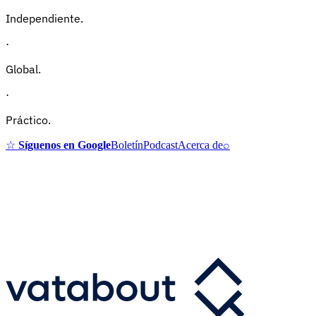
Independiente.
·
Global.
·
Práctico.
☆
Síguenos en Google
Boletín
Podcast
Acerca de
⌕