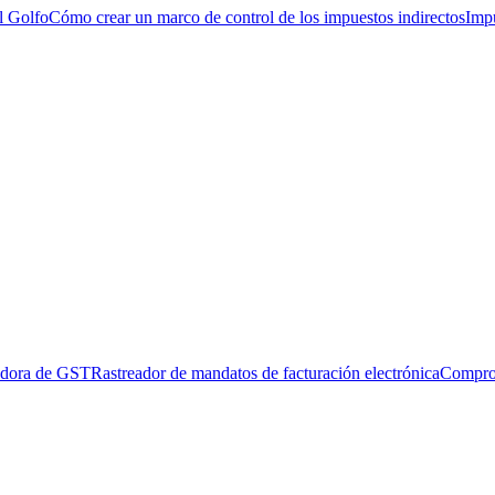
l Golfo
Cómo crear un marco de control de los impuestos indirectos
Impu
adora de GST
Rastreador de mandatos de facturación electrónica
Compro