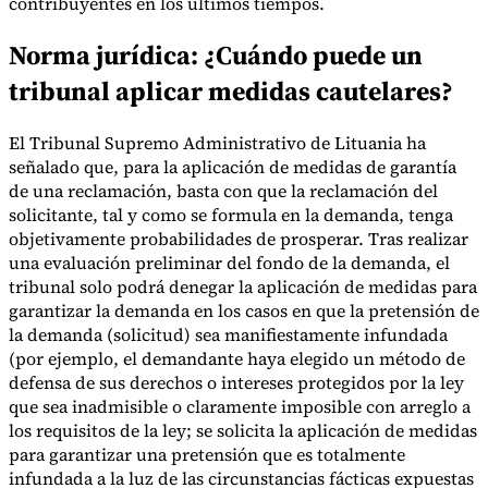
contribuyentes en los últimos tiempos.
Norma jurídica: ¿Cuándo puede un
tribunal aplicar medidas cautelares?
Herramientas
Calculadora de VAT
Calculadora de GST
Calculadora del impuesto
sobre las ventas
Verificador de número de VAT
Rastreador de
El Tribunal Supremo Administrativo de Lituania ha
mandatos de facturación electrónica
señalado que, para la aplicación de medidas de garantía
de una reclamación, basta con que la reclamación del
solicitante, tal y como se formula en la demanda, tenga
objetivamente probabilidades de prosperar. Tras realizar
una evaluación preliminar del fondo de la demanda, el
tribunal solo podrá denegar la aplicación de medidas para
garantizar la demanda en los casos en que la pretensión de
la demanda (solicitud) sea manifiestamente infundada
(por ejemplo, el demandante haya elegido un método de
defensa de sus derechos o intereses protegidos por la ley
que sea inadmisible o claramente imposible con arreglo a
los requisitos de la ley; se solicita la aplicación de medidas
para garantizar una pretensión que es totalmente
infundada a la luz de las circunstancias fácticas expuestas
Expertos