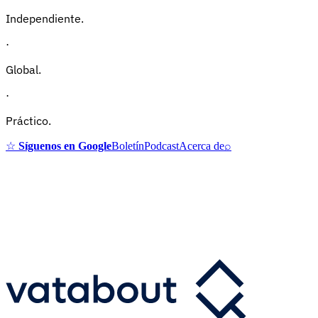
Independiente.
·
Global.
·
Práctico.
☆
Síguenos en Google
Boletín
Podcast
Acerca de
⌕