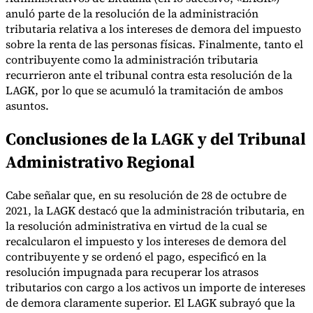
anuló parte de la resolución de la administración
tributaria relativa a los intereses de demora del impuesto
sobre la renta de las personas físicas. Finalmente, tanto el
Herramientas
contribuyente como la administración tributaria
Calculadora de VAT
Calculadora de GST
Calculadora del impuesto
recurrieron ante el tribunal contra esta resolución de la
sobre las ventas
Verificador de número de VAT
Rastreador de
LAGK, por lo que se acumuló la tramitación de ambos
mandatos de facturación electrónica
asuntos.
Conclusiones de la LAGK y del Tribunal
Administrativo Regional
Cabe señalar que, en su resolución de 28 de octubre de
2021, la LAGK destacó que la administración tributaria, en
la resolución administrativa en virtud de la cual se
recalcularon el impuesto y los intereses de demora del
contribuyente y se ordenó el pago, especificó en la
resolución impugnada para recuperar los atrasos
tributarios con cargo a los activos un importe de intereses
de demora claramente superior. El LAGK subrayó que la
Expertos