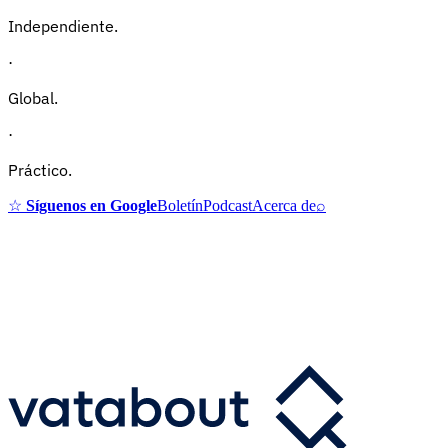
Independiente.
·
Global.
·
Práctico.
☆
Síguenos en Google
Boletín
Podcast
Acerca de
⌕