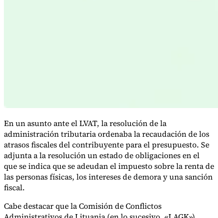
Serie Experto Fiscal
Impuestos indirectos en el comercio electrónico
VAT en la región del
Golfo
Cómo crear un marco de control de los impuestos
indirectos
Impuestos sobre el carbono y tasas medioambientales
En un asunto ante el LVAT, la resolución de la
administración tributaria ordenaba la recaudación de los
atrasos fiscales del contribuyente para el presupuesto. Se
adjunta a la resolución un estado de obligaciones en el
que se indica que se adeudan el impuesto sobre la renta de
las personas físicas, los intereses de demora y una sanción
fiscal.
Cabe destacar que la Comisión de Conflictos
Administrativos de Lituania (en lo sucesivo, «LAGK»)