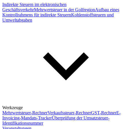
Indirekte Steuern im elektronischen
Geschäftsverkehr
Mehrwertsteuer in der Golfregion
Aufbau eines
Kontrollrahmens für indirekte Steuern
Kohlenstoffsteuern und
Umweltabgaben
Werkzeuge
Mehrwertsteuer-Rechner
Verkaufssteuer-Rechner
GST-Rechner
E-
Invoicing-Mandats-Tracker
Überprüfung der Umsatzsteuer-
Identifikationsnummer
Veranstaltungen