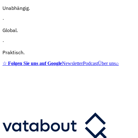
Unabhängig.
·
Global.
·
Praktisch.
☆
Folgen Sie uns auf Google
Newsletter
Podcast
Über uns
⌕