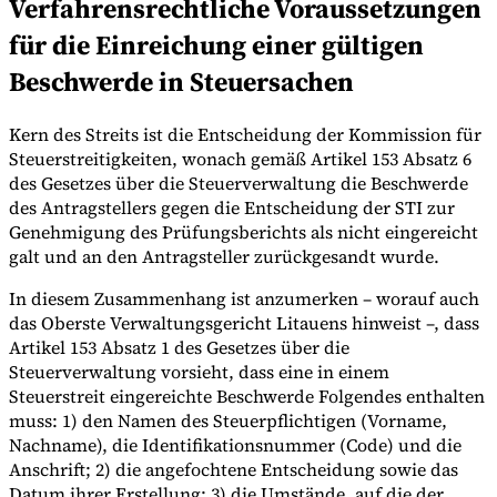
Verfahrensrechtliche Voraussetzungen
für die Einreichung einer gültigen
Beschwerde in Steuersachen
Werkzeuge
VAT-Rechner
GST-Rechner
Verkaufssteuer-Rechner
VAT-
Nummernprüfer
Tracker für E-Rechnungs-Mandate
Kern des Streits ist die Entscheidung der Kommission für
Steuerstreitigkeiten, wonach gemäß Artikel 153 Absatz 6
des Gesetzes über die Steuerverwaltung die Beschwerde
des Antragstellers gegen die Entscheidung der STI zur
Genehmigung des Prüfungsberichts als nicht eingereicht
galt und an den Antragsteller zurückgesandt wurde.
In diesem Zusammenhang ist anzumerken – worauf auch
das Oberste Verwaltungsgericht Litauens hinweist –, dass
Artikel 153 Absatz 1 des Gesetzes über die
Steuerverwaltung vorsieht, dass eine in einem
Steuerstreit eingereichte Beschwerde Folgendes enthalten
muss: 1) den Namen des Steuerpflichtigen (Vorname,
Nachname), die Identifikationsnummer (Code) und die
Anschrift; 2) die angefochtene Entscheidung sowie das
Experts
Unsere Autoren
Beitragender werden
Wählen Sie einen Experten
Datum ihrer Erstellung; 3) die Umstände, auf die der