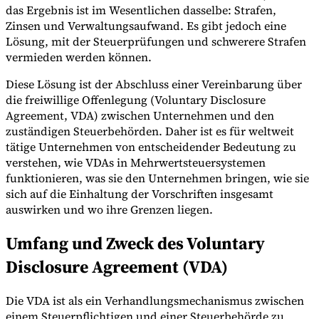
das Ergebnis ist im Wesentlichen dasselbe: Strafen,
Zinsen und Verwaltungsaufwand. Es gibt jedoch eine
Lösung, mit der Steuerprüfungen und schwerere Strafen
vermieden werden können.
Diese Lösung ist der Abschluss einer Vereinbarung über
die freiwillige Offenlegung (Voluntary Disclosure
Agreement, VDA) zwischen Unternehmen und den
Expert Tax Series
zuständigen Steuerbehörden. Daher ist es für weltweit
Indirekte Steuern im elektronischen Geschäftsverkehr
VAT in der
tätige Unternehmen von entscheidender Bedeutung zu
Golfregion
Aufbau eines Kontrollrahmens für indirekte
Steuern
Kohlenstoffsteuern und Umweltabgaben
verstehen, wie VDAs in Mehrwertsteuersystemen
funktionieren, was sie den Unternehmen bringen, wie sie
sich auf die Einhaltung der Vorschriften insgesamt
auswirken und wo ihre Grenzen liegen.
Umfang und Zweck des Voluntary
Disclosure Agreement (VDA)
Die VDA ist als ein Verhandlungsmechanismus zwischen
einem Steuerpflichtigen und einer Steuerbehörde zu