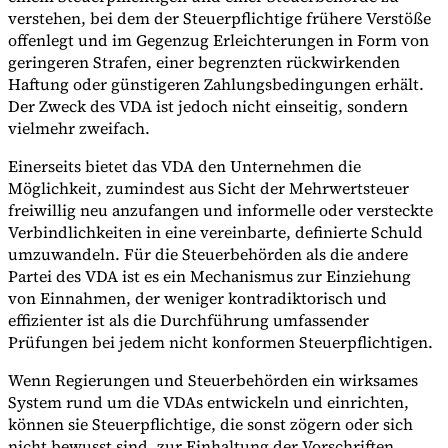
verstehen, bei dem der Steuerpflichtige frühere Verstöße
offenlegt und im Gegenzug Erleichterungen in Form von
geringeren Strafen, einer begrenzten rückwirkenden
Haftung oder günstigeren Zahlungsbedingungen erhält.
Werkzeuge
VAT-Rechner
GST-Rechner
Verkaufssteuer-Rechner
VAT-
Der Zweck des VDA ist jedoch nicht einseitig, sondern
Nummernprüfer
Tracker für E-Rechnungs-Mandate
vielmehr zweifach.
Einerseits bietet das VDA den Unternehmen die
Möglichkeit, zumindest aus Sicht der Mehrwertsteuer
freiwillig neu anzufangen und informelle oder versteckte
Verbindlichkeiten in eine vereinbarte, definierte Schuld
umzuwandeln. Für die Steuerbehörden als die andere
Partei des VDA ist es ein Mechanismus zur Einziehung
von Einnahmen, der weniger kontradiktorisch und
effizienter ist als die Durchführung umfassender
Prüfungen bei jedem nicht konformen Steuerpflichtigen.
Wenn Regierungen und Steuerbehörden ein wirksames
System rund um die VDAs entwickeln und einrichten,
können sie Steuerpflichtige, die sonst zögern oder sich
Experts
Unsere Autoren
Beitragender werden
Wählen Sie einen Experten
nicht bewusst sind, zur Einhaltung der Vorschriften