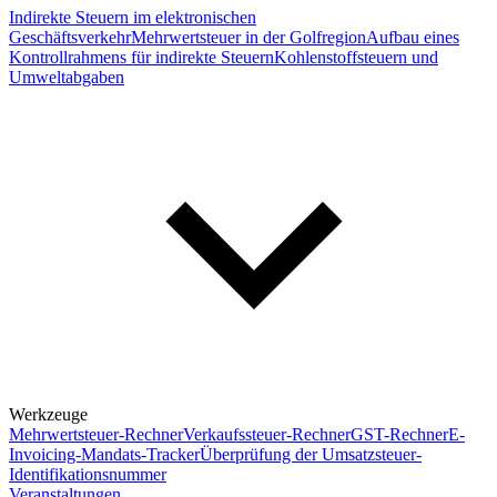
Indirekte Steuern im elektronischen
Geschäftsverkehr
Mehrwertsteuer in der Golfregion
Aufbau eines
Kontrollrahmens für indirekte Steuern
Kohlenstoffsteuern und
Umweltabgaben
Werkzeuge
Mehrwertsteuer-Rechner
Verkaufssteuer-Rechner
GST-Rechner
E-
Invoicing-Mandats-Tracker
Überprüfung der Umsatzsteuer-
Identifikationsnummer
Veranstaltungen