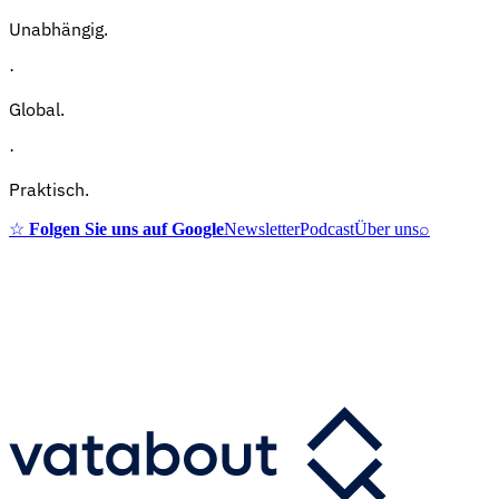
Unabhängig.
·
Global.
·
Praktisch.
☆
Folgen Sie uns auf Google
Newsletter
Podcast
Über uns
⌕