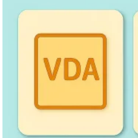
Leitfäden
Länder-Steuerleitfäden
Alle Leitfäden
Europa
Amerika
Asien-Pazifik
Afrika