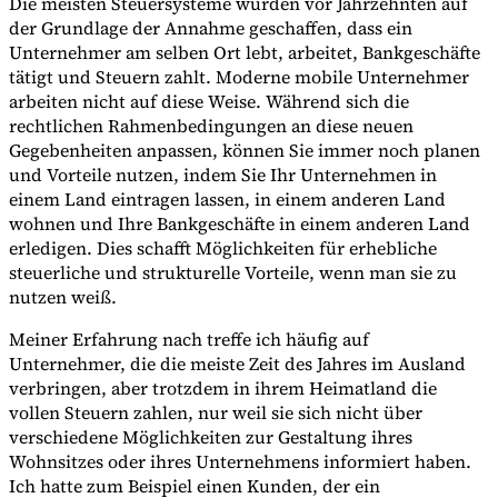
Die meisten Steuersysteme wurden vor Jahrzehnten auf
der Grundlage der Annahme geschaffen, dass ein
Unternehmer am selben Ort lebt, arbeitet, Bankgeschäfte
tätigt und Steuern zahlt. Moderne mobile Unternehmer
arbeiten nicht auf diese Weise. Während sich die
rechtlichen Rahmenbedingungen an diese neuen
Gegebenheiten anpassen, können Sie immer noch planen
und Vorteile nutzen, indem Sie Ihr Unternehmen in
Expert Tax Series
einem Land eintragen lassen, in einem anderen Land
Indirekte Steuern im elektronischen Geschäftsverkehr
VAT in der
wohnen und Ihre Bankgeschäfte in einem anderen Land
Golfregion
Aufbau eines Kontrollrahmens für indirekte
erledigen. Dies schafft Möglichkeiten für erhebliche
Steuern
Kohlenstoffsteuern und Umweltabgaben
steuerliche und strukturelle Vorteile, wenn man sie zu
nutzen weiß.
Meiner Erfahrung nach treffe ich häufig auf
Unternehmer, die die meiste Zeit des Jahres im Ausland
verbringen, aber trotzdem in ihrem Heimatland die
vollen Steuern zahlen, nur weil sie sich nicht über
verschiedene Möglichkeiten zur Gestaltung ihres
Wohnsitzes oder ihres Unternehmens informiert haben.
Ich hatte zum Beispiel einen Kunden, der ein