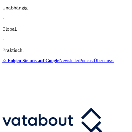
Unabhängig.
·
Global.
·
Praktisch.
☆
Folgen Sie uns auf Google
Newsletter
Podcast
Über uns
⌕