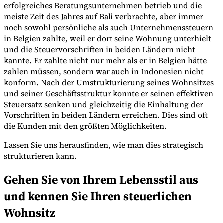
erfolgreiches Beratungsunternehmen betrieb und die
meiste Zeit des Jahres auf Bali verbrachte, aber immer
noch sowohl persönliche als auch Unternehmenssteuern
in Belgien zahlte, weil er dort seine Wohnung unterhielt
Werkzeuge
und die Steuervorschriften in beiden Ländern nicht
VAT-Rechner
GST-Rechner
Verkaufssteuer-Rechner
VAT-
Nummernprüfer
Tracker für E-Rechnungs-Mandate
kannte. Er zahlte nicht nur mehr als er in Belgien hätte
zahlen müssen, sondern war auch in Indonesien nicht
konform. Nach der Umstrukturierung seines Wohnsitzes
und seiner Geschäftsstruktur konnte er seinen effektiven
Steuersatz senken und gleichzeitig die Einhaltung der
Vorschriften in beiden Ländern erreichen. Dies sind oft
die Kunden mit den größten Möglichkeiten.
Lassen Sie uns herausfinden, wie man dies strategisch
strukturieren kann.
Gehen Sie von Ihrem Lebensstil aus
und kennen Sie Ihren steuerlichen
Wohnsitz
Experts
Unsere Autoren
Beitragender werden
Wählen Sie einen Experten