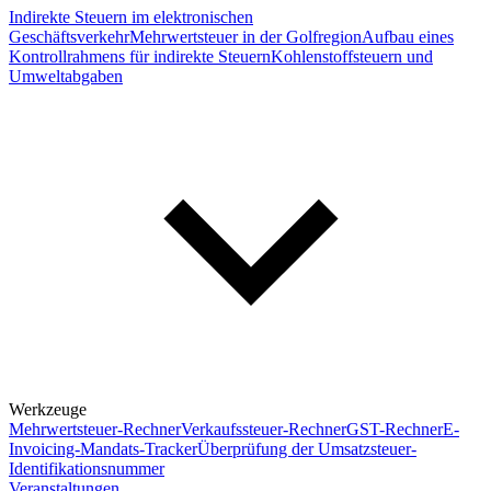
Indirekte Steuern im elektronischen
Geschäftsverkehr
Mehrwertsteuer in der Golfregion
Aufbau eines
Kontrollrahmens für indirekte Steuern
Kohlenstoffsteuern und
Umweltabgaben
Werkzeuge
Mehrwertsteuer-Rechner
Verkaufssteuer-Rechner
GST-Rechner
E-
Invoicing-Mandats-Tracker
Überprüfung der Umsatzsteuer-
Identifikationsnummer
Veranstaltungen