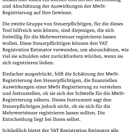
und Abschätzung der Auswirkungen der MwSt-
Registrierung auf ihre Gewinne.
Die zweite Gruppe von Steuerpflichtigen, für die dieses
Werkzeuge
Tool hilfreich sein könnte, sind diejenigen, die sich
VAT-Rechner
GST-Rechner
Verkaufssteuer-Rechner
VAT-
Nummernprüfer
Tracker für E-Rechnungs-Mandate
freiwillig für die Mehrwertsteuer registrieren lassen
wollen. Diese Steuerpflichtigen können den VAT
Registration Estimator verwenden, um abzuschätzen, wie
viel sie schulden oder zurückfordern würden, wenn sie
sich registrieren ließen.
Einfacher ausgedrückt, hilft die Schätzung der MwSt-
Registrierung den Steuerpflichtigen, die finanziellen
Auswirkungen einer MwSt-Registrierung zu verstehen
und festzustellen, ob sie sich der Schwelle für die MwSt-
Registrierung nähern. Dieses Instrument sagt den
Steuerpflichtigen jedoch nicht, ob sie sich für die
Mehrwertsteuer registrieren lassen sollten. Die
Entscheidung liegt bei ihnen selbst.
Experts
Schließlich bietet der VAT Registration Estimator alle
Unsere Autoren
Beitragender werden
Wählen Sie einen Experten