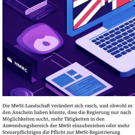
Leitfäden
Länder-Steuerleitfäden
Die MwSt-Landschaft verändert sich rasch, und obwohl es
den Anschein haben könnte, dass die Regierung nur nach
Möglichkeiten sucht, mehr Tätigkeiten in den
Anwendungsbereich der MwSt einzubeziehen oder mehr
Steuerpflichtigen die Pflicht zur MwSt-Registrierung
Alle Leitfäden
Europa
Amerika
Asien-Pazifik
Afrika