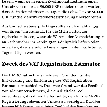
lassen, wenn sie in einem Zwölfmonatszeitraum einen
Umsatz von mehr als 90.000 GBP erzielen oder erwarten,
dass sie in den nächsten 30 Tagen die Schwelle von 90.000
GBP für die Mehrwertsteuerregistrierung überschreiten.
Ausländische Steuerpflichtige sollten sich unabhängig
von ihrem Jahresumsatz für die Mehrwertsteuer
registrieren lassen, wenn sie Waren oder Dienstleistungen
Expert Tax Series
an Verbraucher im Vereinigten Königreich liefern oder
Indirekte Steuern im elektronischen Geschäftsverkehr
VAT in der
erwarten, dass sie solche Lieferungen in den nächsten 30
Golfregion
Aufbau eines Kontrollrahmens für indirekte
Tagen tätigen werden.
Steuern
Kohlenstoffsteuern und Umweltabgaben
Zweck des VAT Registration Estimator
Die HMRC hat sich aus mehreren Gründen für die
Entwicklung und Einführung des VAT Registration
Estimator entschieden. Der erste Grund war das Feedback
von Kleinunternehmern, die ein digitales Tool
vorschlugen, das ihnen helfen sollte, den für die MwSt-
Registrierung relevanten Umsatz zu verfolgen. Darüber
hinaus hilft ihnen ein solches Tool bei der Berechnung