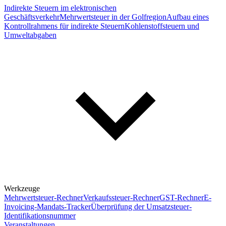
Indirekte Steuern im elektronischen
Geschäftsverkehr
Mehrwertsteuer in der Golfregion
Aufbau eines
Kontrollrahmens für indirekte Steuern
Kohlenstoffsteuern und
Umweltabgaben
Werkzeuge
Mehrwertsteuer-Rechner
Verkaufssteuer-Rechner
GST-Rechner
E-
Invoicing-Mandats-Tracker
Überprüfung der Umsatzsteuer-
Identifikationsnummer
Veranstaltungen