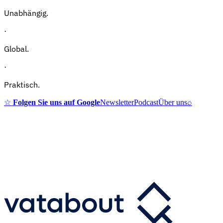
Unabhängig.
·
Global.
·
Praktisch.
☆
Folgen Sie uns auf Google
Newsletter
Podcast
Über uns
⌕