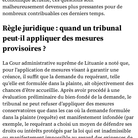
malheureusement devenues plus pressantes pour de
nombreux contribuables ces derniers temps.
Règle juridique : quand un tribunal
peut-il appliquer des mesures
Outils
provisoires ?
Calculateur de VAT
Calculateur de GST
Calculateur de taxe de
vente
Vérificateur de numéro de VAT
Suivi des obligations de
facturation électronique
La Cour administrative suprême de Lituanie a noté que,
pour l’application de mesures visant à garantir une
créance, il suffit que la demande du requérant, telle
qu’elle est formulée dans la plainte, ait objectivement des
chances d’être accueillie. Après avoir procédé à une
évaluation préliminaire du bien-fondé de la demande, le
tribunal ne peut refuser d’appliquer des mesures
conservatoires que dans les cas où la demande formulée
dans la plainte (requête) est manifestement infondée (par
exemple, le requérant a choisi un moyen de défendre ses
droits ou intérêts protégés par la loi qui est inadmissible
ou manifestement impossible au regard des exigences de