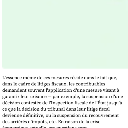
Série Expert Tax
La fiscalité indirecte dans le commerce électronique
La VAT dans la
région du Golfe
Comment élaborer un cadre de contrôle de la
fiscalité indirecte
Taxes sur le carbone et prélèvements
L'essence même de ces mesures réside dans le fait que,
environnementaux
dans le cadre de litiges fiscaux, les contribuables
demandent souvent l'application d'une mesure visant à
garantir leur créance — par exemple, la suspension d'une
décision contestée de l'Inspection fiscale de l'État jusqu'à
ce que la décision du tribunal dans leur litige fiscal
devienne définitive, ou la suspension du recouvrement
des arriérés d'impôts, etc. En raison de la crise
économique actuelle, ces questions sont