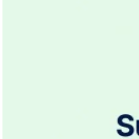
Tous les guides
Europe
Amériques
Asie-Pacifique
Afrique
La VAT pour les débutants
Fiscalité indirecte 101