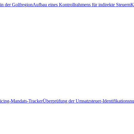
in der Golfregion
Aufbau eines Kontrollrahmens für indirekte Steuern
K
icing-Mandats-Tracker
Überprüfung der Umsatzsteuer-Identifikations