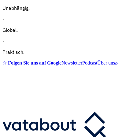
Unabhängig.
·
Global.
·
Praktisch.
☆
Folgen Sie uns auf Google
Newsletter
Podcast
Über uns
⌕