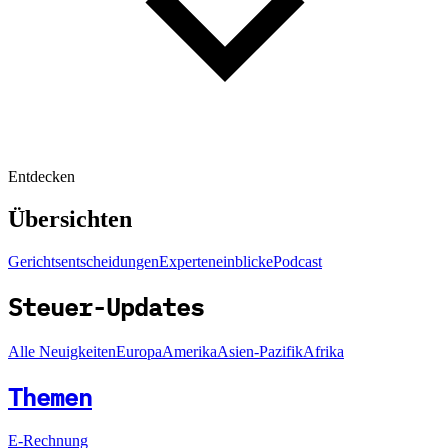
Entdecken
Übersichten
Gerichtsentscheidungen
Experteneinblicke
Podcast
Steuer-Updates
Alle Neuigkeiten
Europa
Amerika
Asien-Pazifik
Afrika
Themen
E-Rechnung