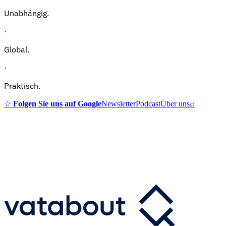
Unabhängig.
·
Global.
·
Praktisch.
☆
Folgen Sie uns auf Google
Newsletter
Podcast
Über uns
⌕