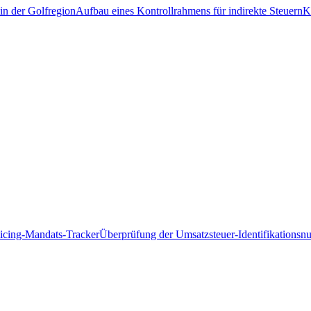
in der Golfregion
Aufbau eines Kontrollrahmens für indirekte Steuern
K
icing-Mandats-Tracker
Überprüfung der Umsatzsteuer-Identifikations