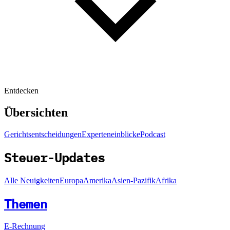
Entdecken
Übersichten
Gerichtsentscheidungen
Experteneinblicke
Podcast
Steuer-Updates
Alle Neuigkeiten
Europa
Amerika
Asien-Pazifik
Afrika
Themen
E-Rechnung