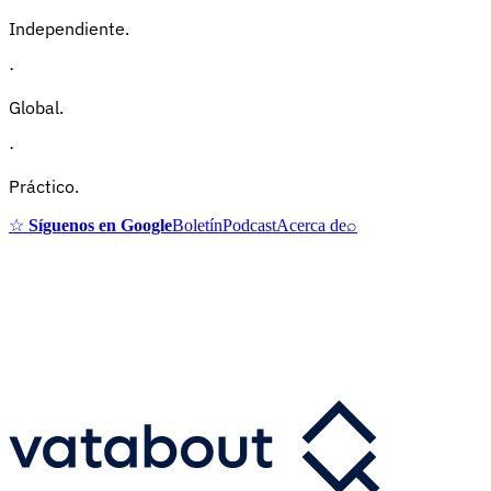
Independiente.
·
Global.
·
Práctico.
☆
Síguenos en Google
Boletín
Podcast
Acerca de
⌕