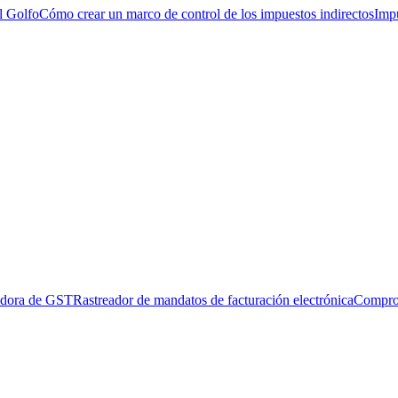
l Golfo
Cómo crear un marco de control de los impuestos indirectos
Impu
adora de GST
Rastreador de mandatos de facturación electrónica
Compro