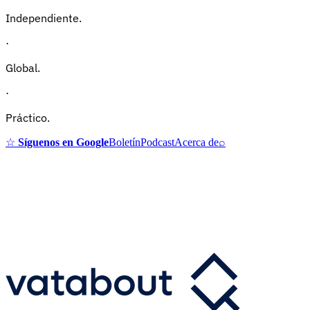
Independiente.
·
Global.
·
Práctico.
☆
Síguenos en Google
Boletín
Podcast
Acerca de
⌕