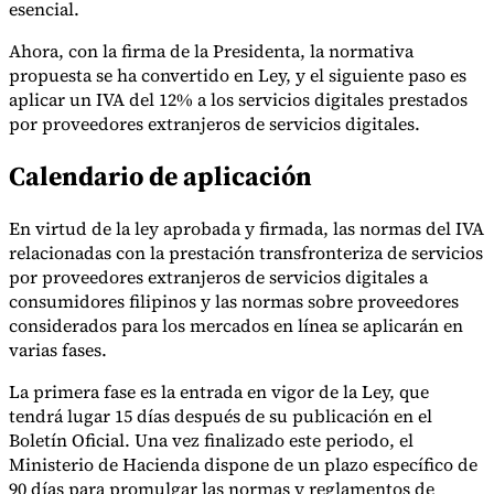
esencial.
Ahora, con la firma de la Presidenta, la normativa
propuesta se ha convertido en Ley, y el siguiente paso es
Herramientas
aplicar un IVA del 12% a los servicios digitales prestados
Calculadora de VAT
Calculadora de GST
Calculadora del impuesto
por proveedores extranjeros de servicios digitales.
sobre las ventas
Verificador de número de VAT
Rastreador de
mandatos de facturación electrónica
Calendario de aplicación
En virtud de la ley aprobada y firmada, las normas del IVA
relacionadas con la prestación transfronteriza de servicios
por proveedores extranjeros de servicios digitales a
consumidores filipinos y las normas sobre proveedores
considerados para los mercados en línea se aplicarán en
varias fases.
La primera fase es la entrada en vigor de la Ley, que
tendrá lugar 15 días después de su publicación en el
Boletín Oficial. Una vez finalizado este periodo, el
Ministerio de Hacienda dispone de un plazo específico de
90 días para promulgar las normas y reglamentos de
Expertos