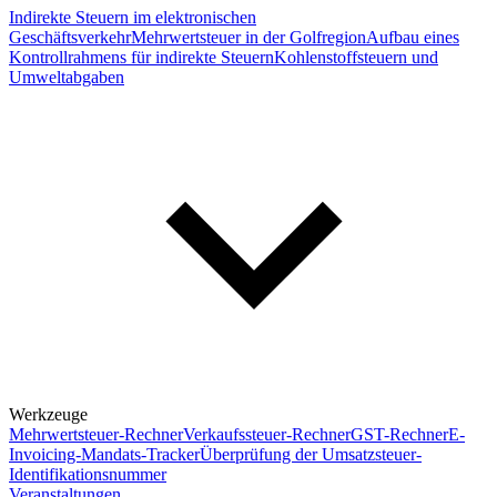
Indirekte Steuern im elektronischen
Geschäftsverkehr
Mehrwertsteuer in der Golfregion
Aufbau eines
Kontrollrahmens für indirekte Steuern
Kohlenstoffsteuern und
Umweltabgaben
Werkzeuge
Mehrwertsteuer-Rechner
Verkaufssteuer-Rechner
GST-Rechner
E-
Invoicing-Mandats-Tracker
Überprüfung der Umsatzsteuer-
Identifikationsnummer
Veranstaltungen