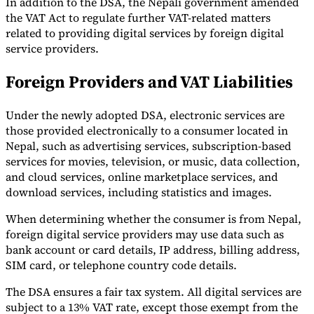
In addition to the DSA, the Nepali government amended
the VAT Act to regulate further VAT-related matters
related to providing digital services by foreign digital
service providers.
Foreign Providers and VAT Liabilities
Under the newly adopted DSA, electronic services are
Expert Tax Series
those provided electronically to a consumer located in
Indirekte Steuern im elektronischen Geschäftsverkehr
VAT in der
Nepal, such as advertising services, subscription-based
Golfregion
Aufbau eines Kontrollrahmens für indirekte
Steuern
Kohlenstoffsteuern und Umweltabgaben
services for movies, television, or music, data collection,
and cloud services, online marketplace services, and
download services, including statistics and images.
When determining whether the consumer is from Nepal,
foreign digital service providers may use data such as
bank account or card details, IP address, billing address,
SIM card, or telephone country code details.
The DSA ensures a fair tax system. All digital services are
subject to a 13% VAT rate, except those exempt from the