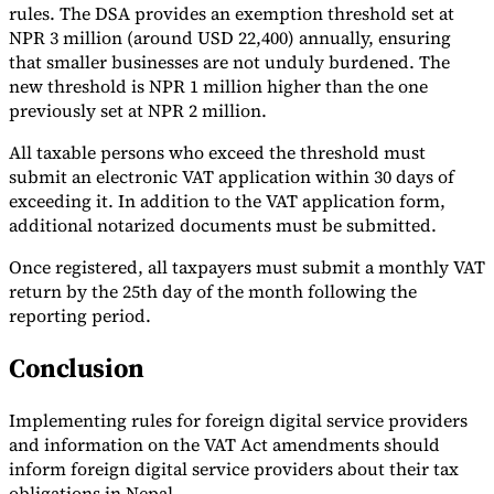
rules. The DSA provides an exemption threshold set at
NPR 3 million (around USD 22,400) annually, ensuring
that smaller businesses are not unduly burdened. The
new threshold is NPR 1 million higher than the one
Werkzeuge
previously set at NPR 2 million.
VAT-Rechner
GST-Rechner
Verkaufssteuer-Rechner
VAT-
Nummernprüfer
Tracker für E-Rechnungs-Mandate
All taxable persons who exceed the threshold must
submit an electronic VAT application within 30 days of
exceeding it. In addition to the VAT application form,
additional notarized documents must be submitted.
Once registered, all taxpayers must submit a monthly VAT
return by the 25th day of the month following the
reporting period.
Conclusion
Implementing rules for foreign digital service providers
and information on the VAT Act amendments should
inform foreign digital service providers about their tax
Experts
Unsere Autoren
Beitragender werden
Wählen Sie einen Experten
obligations in Nepal.