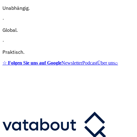
Unabhängig.
·
Global.
·
Praktisch.
☆
Folgen Sie uns auf Google
Newsletter
Podcast
Über uns
⌕