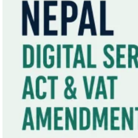
Leitfäden
Länder-Steuerleitfäden
Alle Leitfäden
Europa
Amerika
Asien-Pazifik
Afrika