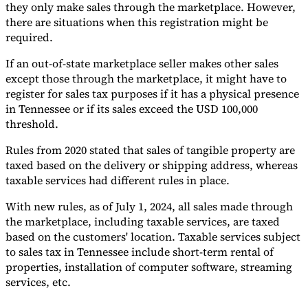
they only make sales through the marketplace. However,
there are situations when this registration might be
required.
Herramientas
If an out-of-state marketplace seller makes other sales
Calculadora de VAT
Calculadora de GST
Calculadora del impuesto
except those through the marketplace, it might have to
sobre las ventas
Verificador de número de VAT
Rastreador de
register for sales tax purposes if it has a physical presence
mandatos de facturación electrónica
in Tennessee or if its sales exceed the USD 100,000
threshold.
Rules from 2020 stated that sales of tangible property are
taxed based on the delivery or shipping address, whereas
taxable services had different rules in place.
With new rules, as of July 1, 2024, all sales made through
the marketplace, including taxable services, are taxed
based on the customers' location. Taxable services subject
to sales tax in Tennessee include short-term rental of
properties, installation of computer software, streaming
services, etc.
Expertos