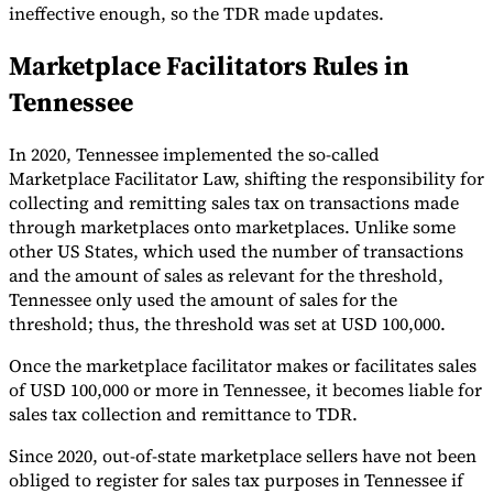
ineffective enough, so the TDR made updates.
Marketplace Facilitators Rules in
Tennessee
In 2020, Tennessee implemented the so-called
Marketplace Facilitator Law, shifting the responsibility for
Serie Experto Fiscal
collecting and remitting sales tax on transactions made
Impuestos indirectos en el comercio electrónico
VAT en la región del
through marketplaces onto marketplaces. Unlike some
Golfo
Cómo crear un marco de control de los impuestos
indirectos
Impuestos sobre el carbono y tasas medioambientales
other US States, which used the number of transactions
and the amount of sales as relevant for the threshold,
Tennessee only used the amount of sales for the
threshold; thus, the threshold was set at USD 100,000.
Once the marketplace facilitator makes or facilitates sales
of USD 100,000 or more in Tennessee, it becomes liable for
sales tax collection and remittance to TDR.
Since 2020, out-of-state marketplace sellers have not been
obliged to register for sales tax purposes in Tennessee if