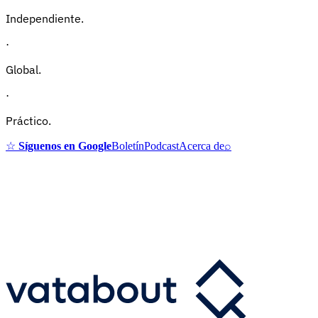
Independiente.
·
Global.
·
Práctico.
☆
Síguenos en Google
Boletín
Podcast
Acerca de
⌕