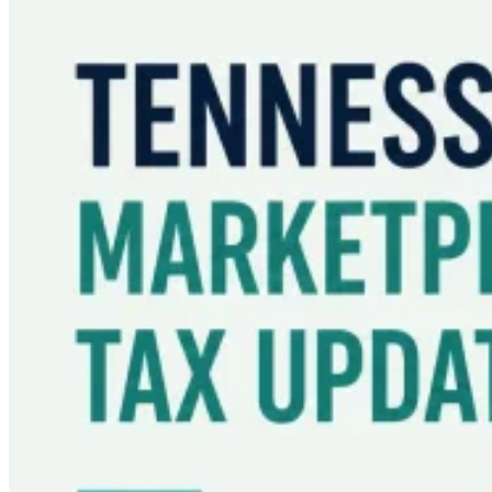
Guías
Guías fiscales por país
Todas las guías
Europa
América
Asia-Pacífico
África
VAT para principiantes