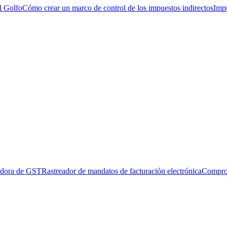
l Golfo
Cómo crear un marco de control de los impuestos indirectos
Impu
adora de GST
Rastreador de mandatos de facturación electrónica
Compro