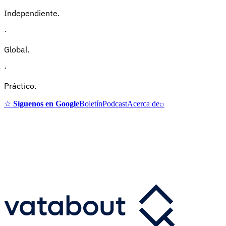
Independiente.
·
Global.
·
Práctico.
☆
Síguenos en Google
Boletín
Podcast
Acerca de
⌕