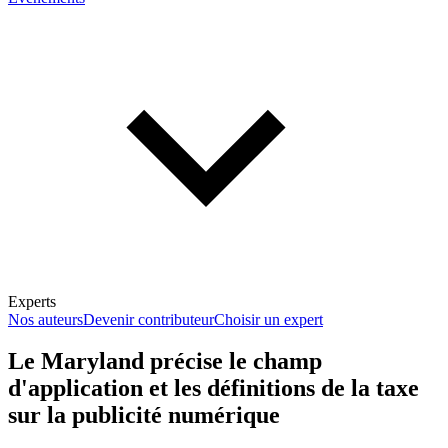
Experts
Nos auteurs
Devenir contributeur
Choisir un expert
Le Maryland précise le champ
d'application et les définitions de la taxe
En savoir plus sur la fiscalité
sur la publicité numérique