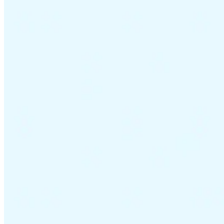
Tous les guides
Europe
Amériques
Asie-Pacifique
Afrique
La VAT pour les débutants
Fiscalité indirecte 101