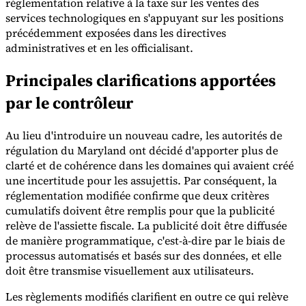
réglementation relative à la taxe sur les ventes des
services technologiques en s'appuyant sur les positions
précédemment exposées dans les directives
administratives et en les officialisant.
Principales clarifications apportées
Outils
par le contrôleur
Calculateur de VAT
Calculateur de GST
Calculateur de taxe de
vente
Vérificateur de numéro de VAT
Suivi des obligations de
facturation électronique
Au lieu d'introduire un nouveau cadre, les autorités de
régulation du Maryland ont décidé d'apporter plus de
clarté et de cohérence dans les domaines qui avaient créé
une incertitude pour les assujettis. Par conséquent, la
réglementation modifiée confirme que deux critères
cumulatifs doivent être remplis pour que la publicité
relève de l'assiette fiscale. La publicité doit être diffusée
de manière programmatique, c'est-à-dire par le biais de
processus automatisés et basés sur des données, et elle
doit être transmise visuellement aux utilisateurs.
Les règlements modifiés clarifient en outre ce qui relève