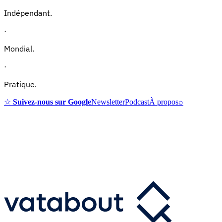
Indépendant.
·
Mondial.
·
Pratique.
☆
Suivez-nous sur Google
Newsletter
Podcast
À propos
⌕