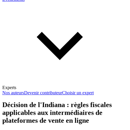
Experts
Nos auteurs
Devenir contributeur
Choisir un expert
Décision de l'Indiana : règles fiscales
applicables aux intermédiaires de
En savoir plus sur la fiscalité
plateformes de vente en ligne