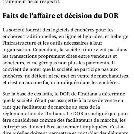
traitement fiscal respectif.
Faits de l'affaire et décision du DOR
La société fournit des logiciels d'enchères pour les
enchères traditionnelles, en ligne et hybrides, et héberge
Outils
l'infrastructure et les outils nécessaires à leur
Calculateur de VAT
Calculateur de GST
Calculateur de taxe de
organisation. Cependant, la société n'intervient pas dans
vente
Vérificateur de numéro de VAT
Suivi des obligations de
les transactions proprement dites entre vendeurs et
facturation électronique
acheteurs, et ne gère pas non plus les paiements. Il
convient de noter que la société ne participe pas aux
enchères, ne détient ni ne met en vente de marchandises,
et n'est en aucune façon impliquée dans les enchères.
Sur la base de ces faits, le DOR de l'Indiana a déterminé
que la société n'était pas assujettie à la taxe de vente en
tant que facilitateur de marché au sens de la
réglementation de l'Indiana. Le DOR a souligné que pour
être considérées comme des facilitateurs de marché, les
entreprises doivent être activement impliquées, c'est-à-
dire qu'elles doivent permettre et contrôler des éléments