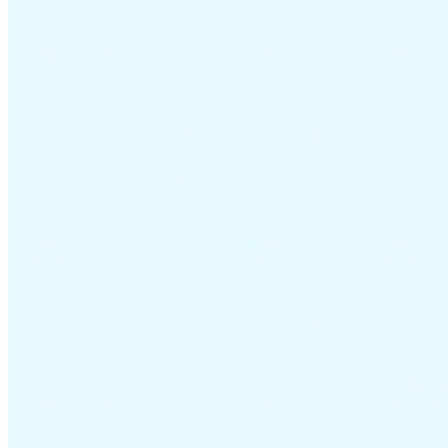
Tous les guides
Europe
Amériques
Asie-Pacifique
Afrique
La VAT pour les débutants
Fiscalité indirecte 101