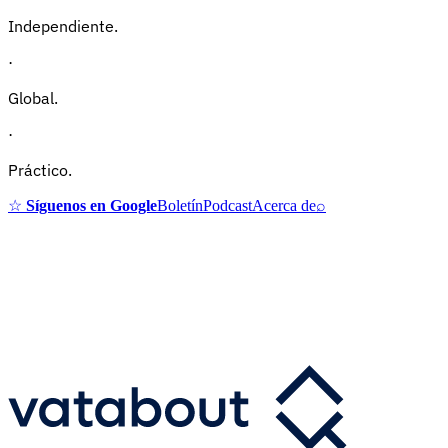
Independiente.
·
Global.
·
Práctico.
☆
Síguenos en Google
Boletín
Podcast
Acerca de
⌕