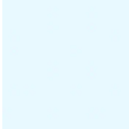
Guías
Guías fiscales por país
Todas las guías
Europa
América
Asia-Pacífico
África
VAT para principiantes