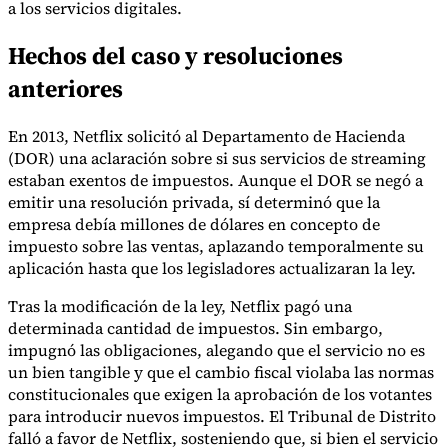
a los servicios digitales.
Hechos del caso y resoluciones
anteriores
Herramientas
Calculadora de VAT
Calculadora de GST
Calculadora del impuesto
sobre las ventas
Verificador de número de VAT
Rastreador de
En 2013, Netflix solicitó al Departamento de Hacienda
mandatos de facturación electrónica
(DOR) una aclaración sobre si sus servicios de streaming
estaban exentos de impuestos. Aunque el DOR se negó a
emitir una resolución privada, sí determinó que la
empresa debía millones de dólares en concepto de
impuesto sobre las ventas, aplazando temporalmente su
aplicación hasta que los legisladores actualizaran la ley.
Tras la modificación de la ley, Netflix pagó una
determinada cantidad de impuestos. Sin embargo,
impugnó las obligaciones, alegando que el servicio no es
un bien tangible y que el cambio fiscal violaba las normas
constitucionales que exigen la aprobación de los votantes
para introducir nuevos impuestos. El Tribunal de Distrito
falló a favor de Netflix, sosteniendo que, si bien el servicio
Expertos