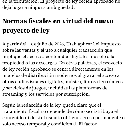
en la tributación. El proyecto de ley recién aprobado no
deja lugar a ninguna ambigüedad.
Normas fiscales en virtud del nuevo
Herramientas
proyecto de ley
Calculadora de VAT
Calculadora de GST
Calculadora del impuesto
sobre las ventas
Verificador de número de VAT
Rastreador de
mandatos de facturación electrónica
A partir del 1 de julio de 2026, Utah aplicará el impuesto
sobre las ventas y el uso a cualquier transacción que
implique el acceso a contenidos digitales, no solo a la
propiedad o las descargas. En otras palabras, el proyecto
de ley recién aprobado se centra directamente en los
modelos de distribución modernos al gravar el acceso a
obras audiovisuales digitales, música, libros electrónicos
y servicios de juegos, incluidas las plataformas de
streaming y los servicios por suscripción.
Según la redacción de la ley, queda claro que el
tratamiento fiscal no depende de cómo se distribuya el
contenido ni de si el usuario obtiene acceso permanente o
solo acceso temporal y condicional. El factor
Expertos