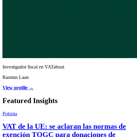
Investigador fiscal en VATabout
Rasmus Laan
View profile →
Featured Insights
Polonia
VAT de la UE: se aclaran las normas de
exención TOGC para donaciones de