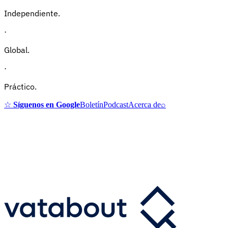
Independiente.
·
Global.
·
Práctico.
☆
Síguenos en Google
Boletín
Podcast
Acerca de
⌕