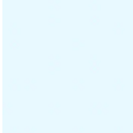
Guías
Guías fiscales por país
Todas las guías
Europa
América
Asia-Pacífico
África
VAT para principiantes