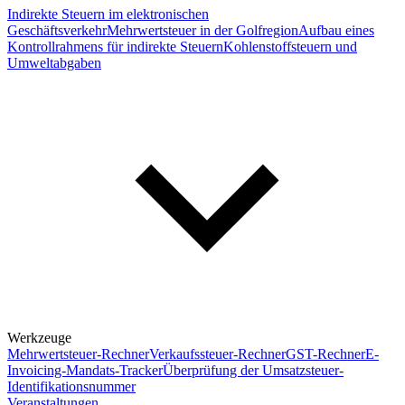
Indirekte Steuern im elektronischen
Geschäftsverkehr
Mehrwertsteuer in der Golfregion
Aufbau eines
Kontrollrahmens für indirekte Steuern
Kohlenstoffsteuern und
Umweltabgaben
Werkzeuge
Mehrwertsteuer-Rechner
Verkaufssteuer-Rechner
GST-Rechner
E-
Invoicing-Mandats-Tracker
Überprüfung der Umsatzsteuer-
Identifikationsnummer
Veranstaltungen