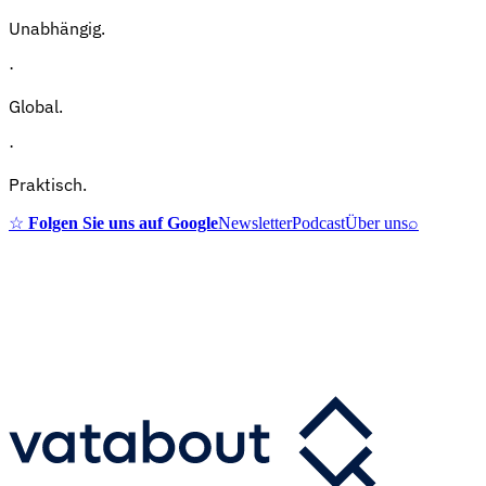
Unabhängig.
·
Global.
·
Praktisch.
☆
Folgen Sie uns auf Google
Newsletter
Podcast
Über uns
⌕