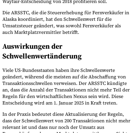
Wayfair-Entscheidung von 2018 profitieren soll.
Die ARSSTC, die die Steuererhebung für Fernverkäufer in
Alaska koordiniert, hat den Schwellenwert für die
Werkzeuge
Umsatzsteuer geändert, was sowohl Fernverkäufer als
VAT-Rechner
GST-Rechner
Verkaufssteuer-Rechner
VAT-
auch Marktplatzvermittler betrifft.
Nummernprüfer
Tracker für E-Rechnungs-Mandate
Auswirkungen der
Schwellenwertänderung
Viele US-Bundesstaaten haben ihre Schwellenwerte
geändert, während die meisten auf die Abschaffung von
Transaktionsschwellen verweisen. Der ARSSTC kündigte
an, dass die Anzahl der Transaktionen nicht mehr Teil der
Regeln für den wirtschaftlichen Nexus sein wird. Diese
Entscheidung wird am 1. Januar 2025 in Kraft treten.
In der Praxis bedeutet diese Aktualisierung der Regeln,
dass der Schwellenwert von 200 Transaktionen nicht mehr
Experts
relevant ist und dass nur noch der Umsatz aus
Unsere Autoren
Beitragender werden
Wählen Sie einen Experten