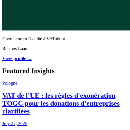
Chercheur en fiscalité à VATabout
Rasmus Laan
View profile →
Featured Insights
Pologne
VAT de l'UE : les règles d'exonération
TOGC pour les donations d'entreprises
clarifiées
July 27, 2026