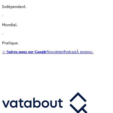
Indépendant.
·
Mondial.
·
Pratique.
☆
Suivez-nous sur Google
Newsletter
Podcast
À propos
⌕