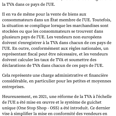
la TVA dans ce pays de l'UE.
Il en va de même pour la vente de biens aux
consommateurs dans un État membre de l'UE. Toutefois,
la situation se complique lorsque les marchandises sont
stockées ou que les consommateurs se trouvent dans
Outils
plusieurs pays de l'UE. Les vendeurs non européens
Calculateur de VAT
Calculateur de GST
Calculateur de taxe de
doivent s'enregistrer à la TVA dans chacun de ces pays de
vente
Vérificateur de numéro de VAT
Suivi des obligations de
l'UE. En outre, conformément aux règles nationales, un
facturation électronique
représentant fiscal peut être nécessaire, et les vendeurs
doivent calculer les taux de TVA et soumettre des
déclarations de TVA dans chacun de ces pays de l'UE.
Cela représente une charge administrative et financière
considérable, en particulier pour les petites et moyennes
entreprises.
Heureusement, en 2021, une réforme de la TVA à l'échelle
de l'UE a été mise en œuvre et le système de guichet
unique (One Stop Shop - OSS) a été introduit. Ce dernier
vise à simplifier la mise en conformité des vendeurs en