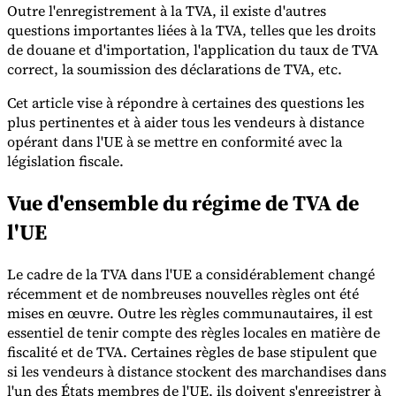
Outre l'enregistrement à la TVA, il existe d'autres
questions importantes liées à la TVA, telles que les droits
de douane et d'importation, l'application du taux de TVA
correct, la soumission des déclarations de TVA, etc.
Cet article vise à répondre à certaines des questions les
plus pertinentes et à aider tous les vendeurs à distance
opérant dans l'UE à se mettre en conformité avec la
législation fiscale.
Série Expert Tax
Vue d'ensemble du régime de TVA de
La fiscalité indirecte dans le commerce électronique
La VAT dans la
région du Golfe
Comment élaborer un cadre de contrôle de la
l'UE
fiscalité indirecte
Taxes sur le carbone et prélèvements
environnementaux
Le cadre de la TVA dans l'UE a considérablement changé
récemment et de nombreuses nouvelles règles ont été
mises en œuvre. Outre les règles communautaires, il est
essentiel de tenir compte des règles locales en matière de
fiscalité et de TVA. Certaines règles de base stipulent que
si les vendeurs à distance stockent des marchandises dans
l'un des États membres de l'UE, ils doivent s'enregistrer à