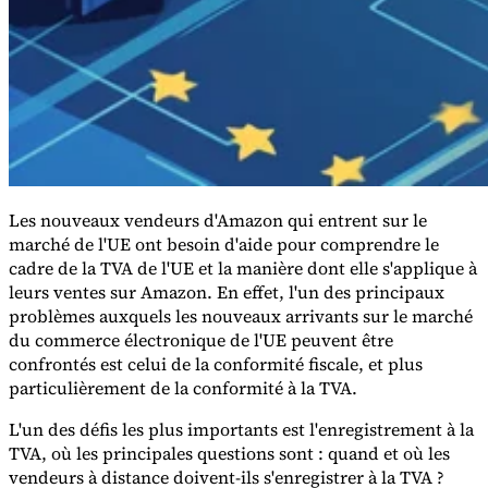
Tous les guides
Europe
Amériques
Asie-Pacifique
Afrique
La VAT pour les débutants
Les nouveaux vendeurs d'Amazon qui entrent sur le
marché de l'UE ont besoin d'aide pour comprendre le
cadre de la TVA de l'UE et la manière dont elle s'applique à
leurs ventes sur Amazon. En effet, l'un des principaux
problèmes auxquels les nouveaux arrivants sur le marché
du commerce électronique de l'UE peuvent être
confrontés est celui de la conformité fiscale, et plus
Fiscalité indirecte 101
particulièrement de la conformité à la TVA.
L'un des défis les plus importants est l'enregistrement à la
TVA, où les principales questions sont : quand et où les
vendeurs à distance doivent-ils s'enregistrer à la TVA ?