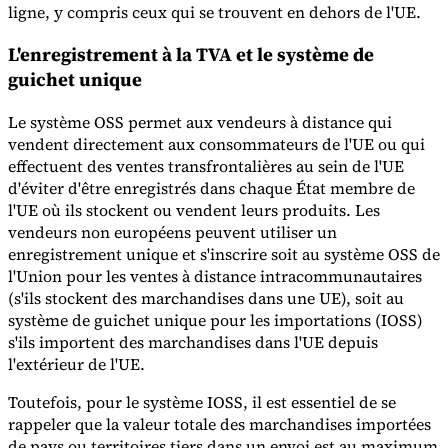
ligne, y compris ceux qui se trouvent en dehors de l'UE.
Experts
L'enregistrement à la TVA et le système de
Nos auteurs
Devenir contributeur
Choisir un expert
guichet unique
Le système OSS permet aux vendeurs à distance qui
vendent directement aux consommateurs de l'UE ou qui
effectuent des ventes transfrontalières au sein de l'UE
d'éviter d'être enregistrés dans chaque État membre de
l'UE où ils stockent ou vendent leurs produits. Les
vendeurs non européens peuvent utiliser un
enregistrement unique et s'inscrire soit au système OSS de
l'Union pour les ventes à distance intracommunautaires
(s'ils stockent des marchandises dans une UE), soit au
système de guichet unique pour les importations (IOSS)
s'ils importent des marchandises dans l'UE depuis
l'extérieur de l'UE.
Toutefois, pour le système IOSS, il est essentiel de se
rappeler que la valeur totale des marchandises importées
de pays ou territoires tiers dans un envoi est au maximum