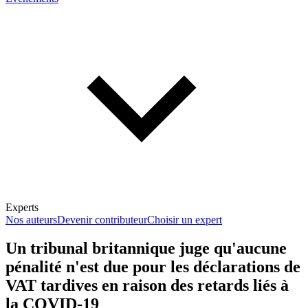
Experts
Nos auteurs
Devenir contributeur
Choisir un expert
Un tribunal britannique juge qu'aucune
pénalité n'est due pour les déclarations de
En savoir plus sur la fiscalité
VAT tardives en raison des retards liés à
la COVID-19