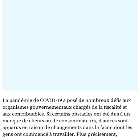
Série Expert Tax
La fiscalité indirecte dans le commerce électronique
La VAT dans la
région du Golfe
Comment élaborer un cadre de contrôle de la
fiscalité indirecte
Taxes sur le carbone et prélèvements
environnementaux
La pandémie de COVID-19 a posé de nombreux défis aux
organismes gouvernementaux chargés de la fiscalité et
aux contribuables. Si certains obstacles ont été dus à un
manque de clients ou de consommateurs, d'autres sont
apparus en raison de changements dans la façon dont les
gens ont commencé à travailler. Plus précisément,