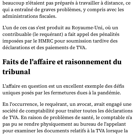
beaucoup n'étaient pas préparés à travailler à distance, ce
qui a entraîné de graves problèmes, y compris avec les
administrations fiscales.
L'un de ces cas s'est produit au Royaume-Uni, où un
contribuable (le requérant) a fait appel des pénalités
imposées par le HMRC pour soumission tardive des
Outils
Calculateur de VAT
Calculateur de GST
Calculateur de taxe de
déclarations et des paiements de TVA.
vente
Vérificateur de numéro de VAT
Suivi des obligations de
facturation électronique
Faits de l'affaire et raisonnement du
tribunal
L'affaire en question est un excellent exemple des défis
uniques posés par les fermetures dues à la pandémie.
En l'occurrence, le requérant, un avocat, avait engagé une
société de comptabilité pour traiter toutes les déclarations
de TVA. En raison de problèmes de santé, le comptable n'a
pas pu se rendre physiquement au bureau de l'appelant
pour examiner les documents relatifs à la TVA lorsque la