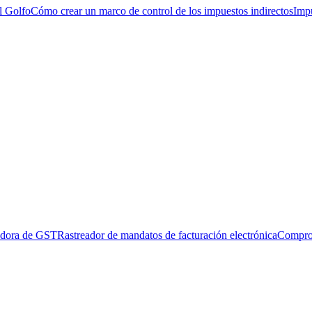
l Golfo
Cómo crear un marco de control de los impuestos indirectos
Impu
adora de GST
Rastreador de mandatos de facturación electrónica
Compro