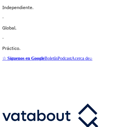
Independiente.
·
Global.
·
Práctico.
☆
Síguenos en Google
Boletín
Podcast
Acerca de
⌕