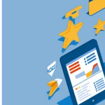
Guías
Guías fiscales por país
Todas las guías
Europa
América
Asia-Pacífico
África
VAT para principiantes