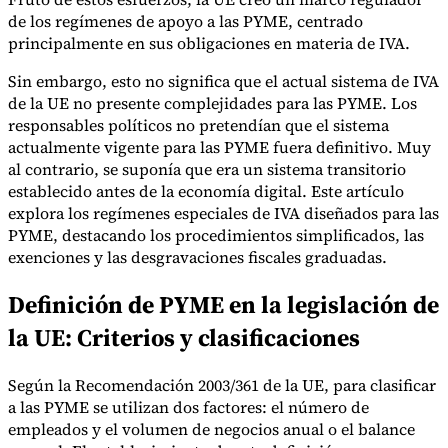
de los regímenes de apoyo a las PYME, centrado
principalmente en sus obligaciones en materia de IVA.
Sin embargo, esto no significa que el actual sistema de IVA
de la UE no presente complejidades para las PYME. Los
responsables políticos no pretendían que el sistema
actualmente vigente para las PYME fuera definitivo. Muy
al contrario, se suponía que era un sistema transitorio
Serie Experto Fiscal
establecido antes de la economía digital. Este artículo
Impuestos indirectos en el comercio electrónico
VAT en la región del
Golfo
Cómo crear un marco de control de los impuestos
explora los regímenes especiales de IVA diseñados para las
indirectos
Impuestos sobre el carbono y tasas medioambientales
PYME, destacando los procedimientos simplificados, las
exenciones y las desgravaciones fiscales graduadas.
Definición de PYME en la legislación de
la UE: Criterios y clasificaciones
Según la Recomendación 2003/361 de la UE, para clasificar
a las PYME se utilizan dos factores: el número de
empleados y el volumen de negocios anual o el balance