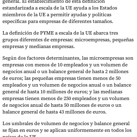
general. El establecimiento de esta definición
estandarizada a escala de la UE ayuda a los Estados
miembros de la UE a permitir ayudas y políticas
específicas para empresas de diferentes tamaños.
Herramientas
Calculadora de VAT
Calculadora de GST
Calculadora del impuesto
La definición de PYME a escala de la UE abarca tres
sobre las ventas
Verificador de número de VAT
Rastreador de
grupos diferentes de empresas: microempresas, pequeñas
mandatos de facturación electrónica
empresas y medianas empresas.
Según dos factores determinantes, las microempresas son
empresas con menos de 10 empleados y un volumen de
negocios anual o un balance general de hasta 2 millones
de euros; las pequeñas empresas tienen menos de 50
empleados y un volumen de negocios anual o un balance
general de hasta 10 millones de euros; y las medianas
empresas tienen menos de 250 empleados y un volumen
de negocios anual de hasta 50 millones de euros o un
balance general de hasta 43 millones de euros.
Los umbrales de volumen de negocios y balance general
se fijan en euros y se aplican uniformemente en todos los
Expertos
países de la UE.