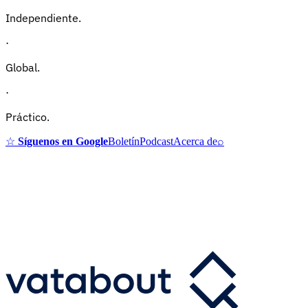
Independiente.
·
Global.
·
Práctico.
☆
Síguenos en Google
Boletín
Podcast
Acerca de
⌕