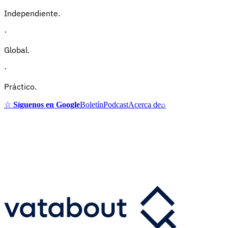
Independiente.
·
Global.
·
Práctico.
☆
Síguenos en Google
Boletín
Podcast
Acerca de
⌕