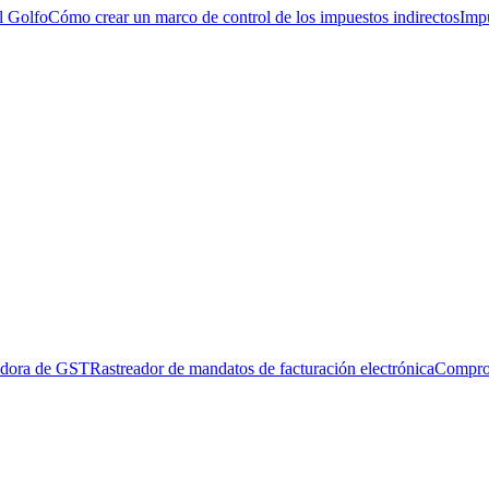
l Golfo
Cómo crear un marco de control de los impuestos indirectos
Impu
adora de GST
Rastreador de mandatos de facturación electrónica
Compro