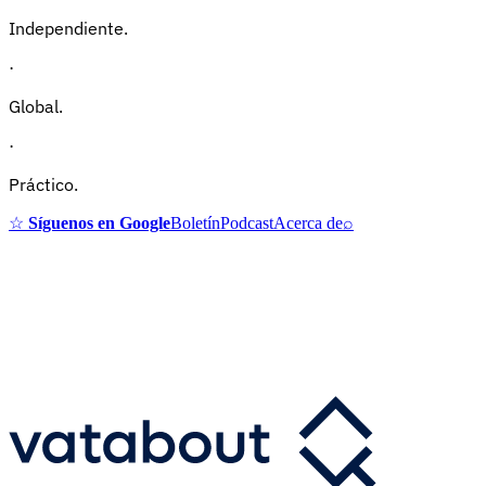
Independiente.
·
Global.
·
Práctico.
☆
Síguenos en Google
Boletín
Podcast
Acerca de
⌕