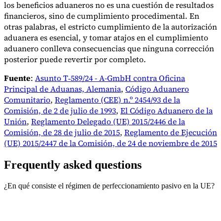
los beneficios aduaneros no es una cuestión de resultados
financieros, sino de cumplimiento procedimental. En
otras palabras, el estricto cumplimiento de la autorización
aduanera es esencial, y tomar atajos en el cumplimiento
aduanero conlleva consecuencias que ninguna corrección
posterior puede revertir por completo.
Fuente
:
Asunto T‑589/24 - A-GmbH contra Oficina
Principal de Aduanas, Alemania
,
Código Aduanero
Comunitario
,
Reglamento (CEE) n.º 2454/93 de la
Comisión, de 2 de julio de 1993
,
El Código Aduanero de la
Unión
,
Reglamento Delegado (UE) 2015/2446 de la
Comisión, de 28 de julio de 2015
,
Reglamento de Ejecución
(UE) 2015/2447 de la Comisión, de 24 de noviembre de 2015
Frequently asked questions
¿En qué consiste el régimen de perfeccionamiento pasivo en la UE?