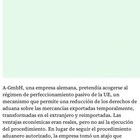
Serie Experto Fiscal
Impuestos indirectos en el comercio electrónico
VAT en la región del
Golfo
Cómo crear un marco de control de los impuestos
indirectos
Impuestos sobre el carbono y tasas medioambientales
A-GmbH, una empresa alemana, pretendía acogerse al
régimen de perfeccionamiento pasivo de la UE, un
mecanismo que permite una reducción de los derechos de
aduana sobre las mercancías exportadas temporalmente,
transformadas en el extranjero y reimportadas. Las
ventajas económicas eran reales, pero no así la ejecución
del procedimiento. En lugar de seguir el procedimiento
aduanero autorizado, la empresa tomó un atajo que