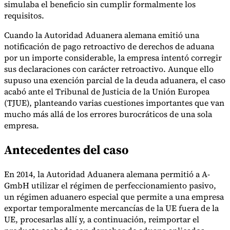
simulaba el beneficio sin cumplir formalmente los
requisitos.
Cuando la Autoridad Aduanera alemana emitió una
Herramientas
notificación de pago retroactivo de derechos de aduana
Calculadora de VAT
Calculadora de GST
Calculadora del impuesto
por un importe considerable, la empresa intentó corregir
sobre las ventas
Verificador de número de VAT
Rastreador de
sus declaraciones con carácter retroactivo. Aunque ello
mandatos de facturación electrónica
supuso una exención parcial de la deuda aduanera, el caso
acabó ante el Tribunal de Justicia de la Unión Europea
(TJUE), planteando varias cuestiones importantes que van
mucho más allá de los errores burocráticos de una sola
empresa.
Antecedentes del caso
En 2014, la Autoridad Aduanera alemana permitió a A-
GmbH utilizar el régimen de perfeccionamiento pasivo,
un régimen aduanero especial que permite a una empresa
exportar temporalmente mercancías de la UE fuera de la
UE, procesarlas allí y, a continuación, reimportar el
Expertos