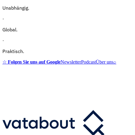
Unabhängig.
·
Global.
·
Praktisch.
☆
Folgen Sie uns auf Google
Newsletter
Podcast
Über uns
⌕