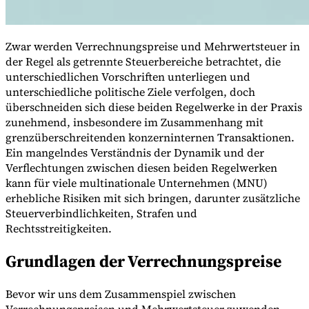
Zwar werden Verrechnungspreise und Mehrwertsteuer in
Werkzeuge
der Regel als getrennte Steuerbereiche betrachtet, die
VAT-Rechner
GST-Rechner
Verkaufssteuer-Rechner
VAT-
unterschiedlichen Vorschriften unterliegen und
Nummernprüfer
Tracker für E-Rechnungs-Mandate
unterschiedliche politische Ziele verfolgen, doch
überschneiden sich diese beiden Regelwerke in der Praxis
zunehmend, insbesondere im Zusammenhang mit
grenzüberschreitenden konzerninternen Transaktionen.
Ein mangelndes Verständnis der Dynamik und der
Verflechtungen zwischen diesen beiden Regelwerken
kann für viele multinationale Unternehmen (MNU)
erhebliche Risiken mit sich bringen, darunter zusätzliche
Steuerverbindlichkeiten, Strafen und
Rechtsstreitigkeiten.
Grundlagen der Verrechnungspreise
Experts
Bevor wir uns dem Zusammenspiel zwischen
Unsere Autoren
Beitragender werden
Wählen Sie einen Experten