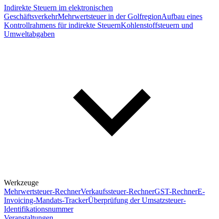
Indirekte Steuern im elektronischen
Geschäftsverkehr
Mehrwertsteuer in der Golfregion
Aufbau eines
Kontrollrahmens für indirekte Steuern
Kohlenstoffsteuern und
Umweltabgaben
Werkzeuge
Mehrwertsteuer-Rechner
Verkaufssteuer-Rechner
GST-Rechner
E-
Invoicing-Mandats-Tracker
Überprüfung der Umsatzsteuer-
Identifikationsnummer
Veranstaltungen