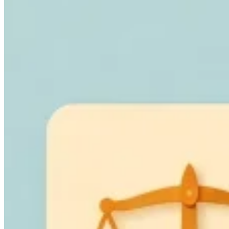
Leitfäden
Länder-Steuerleitfäden
Alle Leitfäden
Europa
Amerika
Asien-Pazifik
Afrika