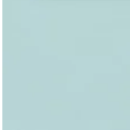
Expert Tax Series
Indirekte Steuern im elektronischen Geschäftsverkehr
VAT in der
Golfregion
Aufbau eines Kontrollrahmens für indirekte
Steuern
Kohlenstoffsteuern und Umweltabgaben