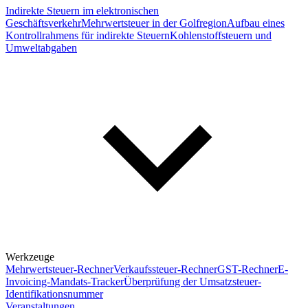
Indirekte Steuern im elektronischen
Geschäftsverkehr
Mehrwertsteuer in der Golfregion
Aufbau eines
Kontrollrahmens für indirekte Steuern
Kohlenstoffsteuern und
Umweltabgaben
Werkzeuge
Mehrwertsteuer-Rechner
Verkaufssteuer-Rechner
GST-Rechner
E-
Invoicing-Mandats-Tracker
Überprüfung der Umsatzsteuer-
Identifikationsnummer
Veranstaltungen