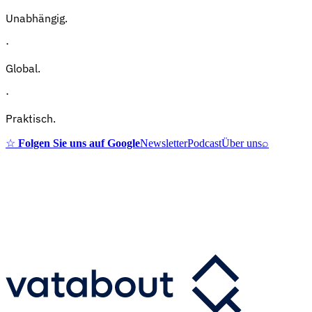
Unabhängig.
·
Global.
·
Praktisch.
☆
Folgen Sie uns auf Google
Newsletter
Podcast
Über uns
⌕