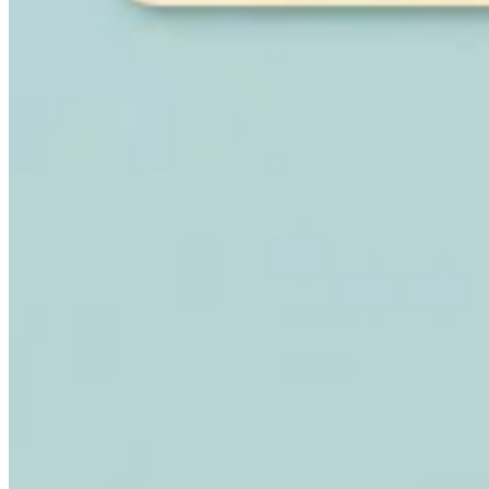
Expert Tax Series
Indirekte Steuern im elektronischen Geschäftsverkehr
VAT in der
Golfregion
Aufbau eines Kontrollrahmens für indirekte
Steuern
Kohlenstoffsteuern und Umweltabgaben