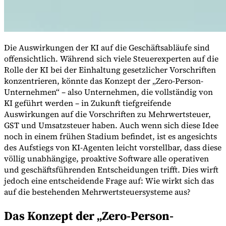
Werkzeuge
Die Auswirkungen der KI auf die Geschäftsabläufe sind
VAT-Rechner
GST-Rechner
Verkaufssteuer-Rechner
VAT-
offensichtlich. Während sich viele Steuerexperten auf die
Nummernprüfer
Tracker für E-Rechnungs-Mandate
Rolle der KI bei der Einhaltung gesetzlicher Vorschriften
konzentrieren, könnte das Konzept der „Zero-Person-
Unternehmen“ – also Unternehmen, die vollständig von
KI geführt werden – in Zukunft tiefgreifende
Auswirkungen auf die Vorschriften zu Mehrwertsteuer,
GST und Umsatzsteuer haben. Auch wenn sich diese Idee
noch in einem frühen Stadium befindet, ist es angesichts
des Aufstiegs von KI-Agenten leicht vorstellbar, dass diese
völlig unabhängige, proaktive Software alle operativen
und geschäftsführenden Entscheidungen trifft. Dies wirft
jedoch eine entscheidende Frage auf: Wie wirkt sich das
auf die bestehenden Mehrwertsteuersysteme aus?
Das Konzept der „Zero-Person-
Experts
Unsere Autoren
Beitragender werden
Wählen Sie einen Experten