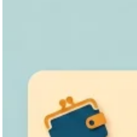
Leitfäden
Länder-Steuerleitfäden
Alle Leitfäden
Europa
Amerika
Asien-Pazifik
Afrika