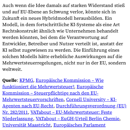
Auch wenn die Idee damals auf starken Widerstand stieß
und auf EU-Ebene an Schwung verlor, könnte sich in
Zukunft ein neues Hybridmodell herausbilden. Ein
Modell, in dem fortschrittliche KI-Systeme als eine Art
Rechtskonstrukt ähnlich wie Unternehmen behandelt
werden könnten, bei dem die Verantwortung auf
Entwickler, Betreiber und Nutzer verteilt ist, anstatt der
KI selbst zugewiesen zu werden. Die Einführung eines
solchen Modells hätte erhebliche Auswirkungen auf die
Mehrwertsteuerregelungen, nicht nur in der EU, sondern
weltweit.
Quelle
:
KPMG
,
Europäische Kommission – Wie
funktioniert die Mehrwertsteuer?
,
Europäische
Kommission – Steuerpflichtige nach den EU-
Mehrwertsteuervorschriften
,
Cornell University – KI-
Agenten nach EU-Recht
,
Durchführungsverordnung (EU)
Nr. 282/2011
,
VATabout – EU-Mehrwertsteuer: Feste
Niederlassung
,
VATabout – EuGH-Urteil Berlin Chemie
,
Universität Maastricht
,
Europäisches Parlament