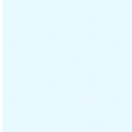
Leitfäden
Länder-Steuerleitfäden
Alle Leitfäden
Europa
Amerika
Asien-Pazifik
Afrika