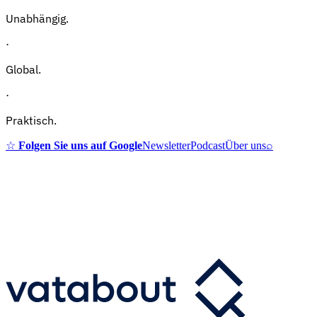
Unabhängig.
·
Global.
·
Praktisch.
☆
Folgen Sie uns auf Google
Newsletter
Podcast
Über uns
⌕