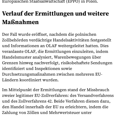
Europäischen Staatsanwaltschaft (EPPO) in Polen.
Verlauf der Ermittlungen und weitere
Maßnahmen
Werkzeuge
VAT-Rechner
GST-Rechner
Verkaufssteuer-Rechner
VAT-
Nummernprüfer
Tracker für E-Rechnungs-Mandate
Der Fall wurde eröffnet, nachdem die polnischen
Zollbehörden verdächtige Handelsaktivitäten festgestellt
und Informationen an OLAF weitergeleitet hatten. Dies
veranlasste OLAF, die Ermittlungen einzuleiten, indem
Handelsmuster analysiert, Warenbewegungen über
Grenzen hinweg nachverfolgt, risikobehaftete Sendungen
identifiziert und Inspektionen sowie
Durchsetzungsmaßnahmen zwischen mehreren EU-
Ländern koordiniert wurden.
Im Mittelpunkt der Ermittlungen stand der Missbrauch
zweier legitimer EU-Zollverfahren: des Versandverfahrens
und des Zollverfahrens 42. Beide Verfahren dienen dazu,
den Handel innerhalb der EU zu erleichtern, indem die
Experts
Zahlung von Zöllen und Mehrwertsteuer unter
Unsere Autoren
Beitragender werden
Wählen Sie einen Experten