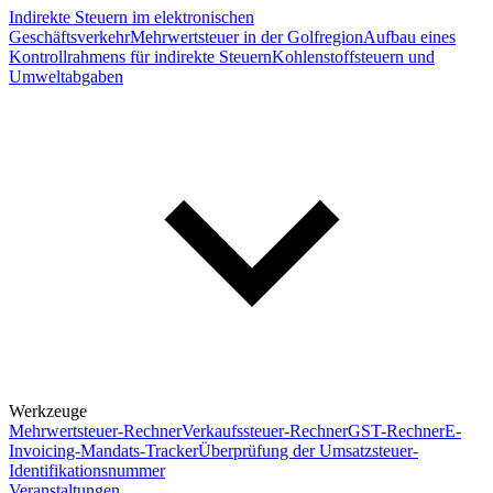
Indirekte Steuern im elektronischen
Geschäftsverkehr
Mehrwertsteuer in der Golfregion
Aufbau eines
Kontrollrahmens für indirekte Steuern
Kohlenstoffsteuern und
Umweltabgaben
Werkzeuge
Mehrwertsteuer-Rechner
Verkaufssteuer-Rechner
GST-Rechner
E-
Invoicing-Mandats-Tracker
Überprüfung der Umsatzsteuer-
Identifikationsnummer
Veranstaltungen